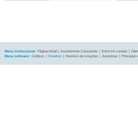
Menu institucional:
Página inicial
|
Investimento Consciente
|
Entre em contato
|
Últi
Menu software:
Gráficos
|
Detalhes
|
Histórico de cotações
|
Acionistas
|
Principais 