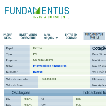
ções
Cotaçã
CZRS4
Papel
PN
Tipo
Data últ co
Cruzeiro Sul PN
Empresa
Min 52 se
Intermediários Financeiros
Setor
Max 52 se
Bancos
Subsetor
Vol $ méd 
340.450.000
Valor de mercado
Últ balanç
-
Valor da firma
Nro. Ações
Oscilações
Indicadores f
0,00%
8,89
P/L
Dia
0,00%
0,30
P/VP
Mês