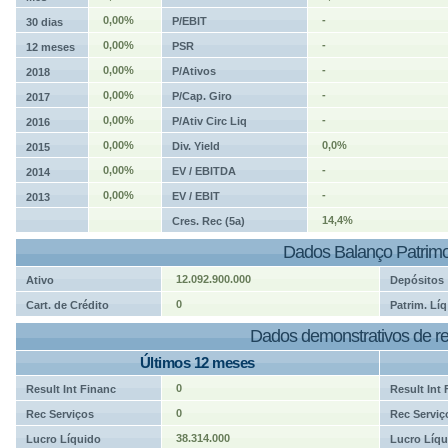
0,00%
-
P/EBIT
30 dias
0,00%
-
PSR
12 meses
0,00%
-
P/Ativos
2018
0,00%
-
P/Cap. Giro
2017
0,00%
-
P/Ativ Circ Liq
2016
0,00%
0,0%
Div. Yield
2015
0,00%
-
EV / EBITDA
2014
0,00%
-
EV / EBIT
2013
14,4%
Cres. Rec (5a)
Dados Balanço Patrimo
12.092.900.000
Ativo
Depósitos
0
Cart. de Crédito
Patrim. Líq
Dados demonstrativos de re
Últimos 12 meses
0
Result Int Financ
Result Int
0
Rec Serviços
Rec Serviç
38.314.000
Lucro Líquido
Lucro Líqu