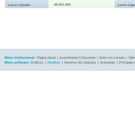
-95.947.000
Lucro Líquido
Lucro Líqu
Menu institucional:
Página inicial
|
Investimento Consciente
|
Entre em contato
|
Últi
Menu software:
Gráficos
|
Detalhes
|
Histórico de cotações
|
Acionistas
|
Principais 