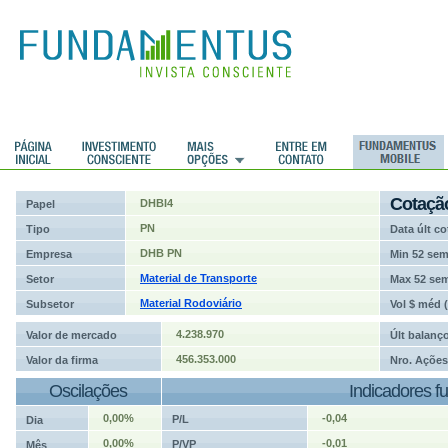
ções
Cotaçã
DHBI4
Papel
PN
Tipo
Data últ co
DHB PN
Empresa
Min 52 se
Material de Transporte
Setor
Max 52 se
Material Rodoviário
Subsetor
Vol $ méd 
4.238.970
Valor de mercado
Últ balanç
456.353.000
Valor da firma
Nro. Ações
Oscilações
Indicadores f
0,00%
-0,04
P/L
Dia
0,00%
-0,01
P/VP
Mês