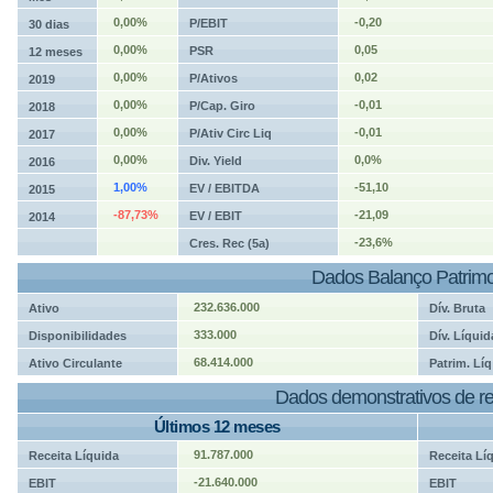
0,00%
-0,20
P/EBIT
30 dias
0,00%
0,05
PSR
12 meses
0,00%
0,02
P/Ativos
2019
0,00%
-0,01
P/Cap. Giro
2018
0,00%
-0,01
P/Ativ Circ Liq
2017
0,00%
0,0%
Div. Yield
2016
1,00%
-51,10
EV / EBITDA
2015
-87,73%
-21,09
EV / EBIT
2014
-23,6%
Cres. Rec (5a)
Dados Balanço Patrimo
232.636.000
Ativo
Dív. Bruta
333.000
Disponibilidades
Dív. Líquid
68.414.000
Ativo Circulante
Patrim. Líq
Dados demonstrativos de re
Últimos 12 meses
91.787.000
Receita Líquida
Receita Lí
-21.640.000
EBIT
EBIT