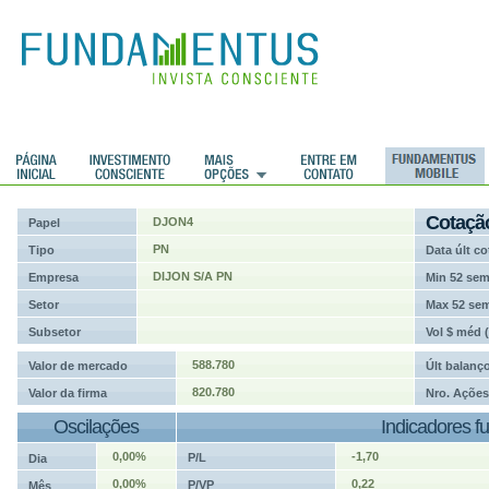
ções
Cotaçã
DJON4
Papel
PN
Tipo
Data últ co
DIJON S/A PN
Empresa
Min 52 se
Setor
Max 52 se
Subsetor
Vol $ méd 
588.780
Valor de mercado
Últ balanç
820.780
Valor da firma
Nro. Ações
Oscilações
Indicadores f
0,00%
-1,70
P/L
Dia
0,00%
0,22
P/VP
Mês