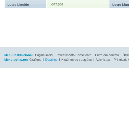
-347.000
Lucro Líquido
Lucro Líqu
Menu institucional:
Página inicial
|
Investimento Consciente
|
Entre em contato
|
Últi
Menu software:
Gráficos
|
Detalhes
|
Histórico de cotações
|
Acionistas
|
Principais 