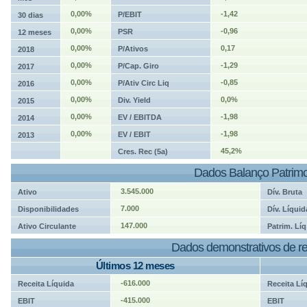
0,00%
-1,42
P/EBIT
30 dias
0,00%
-0,96
PSR
12 meses
0,00%
0,17
P/Ativos
2018
0,00%
-1,29
P/Cap. Giro
2017
0,00%
-0,85
P/Ativ Circ Liq
2016
0,00%
0,0%
Div. Yield
2015
0,00%
-1,98
EV / EBITDA
2014
0,00%
-1,98
EV / EBIT
2013
45,2%
Cres. Rec (5a)
Dados Balanço Patrimo
3.545.000
Ativo
Dív. Bruta
7.000
Disponibilidades
Dív. Líquid
147.000
Ativo Circulante
Patrim. Líq
Dados demonstrativos de re
Últimos 12 meses
-616.000
Receita Líquida
Receita Lí
-415.000
EBIT
EBIT