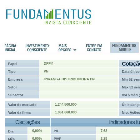
ções
Cotaçã
DPPI4
Papel
PN
Tipo
Data últ co
IPIRANGA DISTRIBUIDORA PN
Empresa
Min 52 se
Setor
Max 52 se
Subsetor
Vol $ méd 
1.244.800.000
Valor de mercado
Últ balanç
1.051.660.000
Valor da firma
Nro. Ações
Oscilações
Indicadores f
0,00%
7,62
P/L
Dia
0,00%
2,28
P/VP
Mês