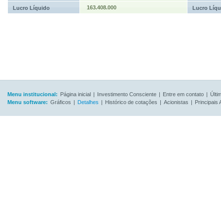
163.408.000
Lucro Líquido
Lucro Líqu
Menu institucional:
Página inicial
|
Investimento Consciente
|
Entre em contato
|
Últi
Menu software:
Gráficos
|
Detalhes
|
Histórico de cotações
|
Acionistas
|
Principais 