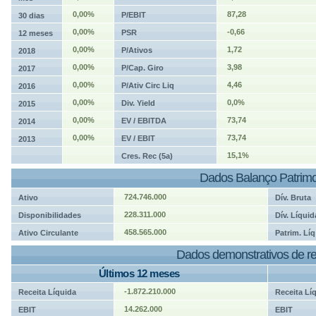
0,00%
87,28
P/EBIT
30 dias
0,00%
-0,66
PSR
12 meses
0,00%
1,72
P/Ativos
2018
0,00%
3,98
P/Cap. Giro
2017
0,00%
4,46
P/Ativ Circ Liq
2016
0,00%
0,0%
Div. Yield
2015
0,00%
73,74
EV / EBITDA
2014
0,00%
73,74
EV / EBIT
2013
15,1%
Cres. Rec (5a)
Dados Balanço Patrimo
724.746.000
Ativo
Dív. Bruta
228.311.000
Disponibilidades
Dív. Líquid
458.565.000
Ativo Circulante
Patrim. Líq
Dados demonstrativos de re
Últimos 12 meses
-1.872.210.000
Receita Líquida
Receita Lí
14.262.000
EBIT
EBIT