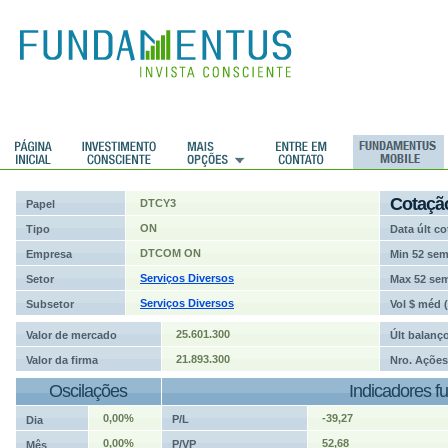
ções
Cotaçã
DTCY3
Papel
ON
Tipo
Data últ co
DTCOM ON
Empresa
Min 52 se
Serviços Diversos
Setor
Max 52 se
Serviços Diversos
Subsetor
Vol $ méd 
25.601.300
Valor de mercado
Últ balanç
21.893.300
Valor da firma
Nro. Ações
Oscilações
Indicadores f
0,00%
-39,27
P/L
Dia
0,00%
52,68
P/VP
Mês