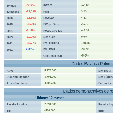
-6,12%
-43,69
P/EBIT
30 dias
-22,03%
3,23
PSR
12 meses
-16,36%
4,43
P/Ativos
2026
-38,20%
20,76
P/Cap. Giro
2025
-1,11%
-43,39
P/Ativ Circ Liq
2024
-10,00%
0,0%
Div. Yield
2023
-33,77%
179,45
EV / EBITDA
2022
2,03%
-37,36
EV / EBIT
2021
-5,8%
Cres. Rec (5a)
Dados Balanço Patrimo
5.778.000
Ativo
Dív. Bruta
3.708.000
Disponibilidades
Dív. Líquid
4.702.000
Ativo Circulante
Patrim. Líq
Dados demonstrativos de re
Últimos 12 meses
7.931.000
Receita Líquida
Receita Lí
-586.000
EBIT
EBIT