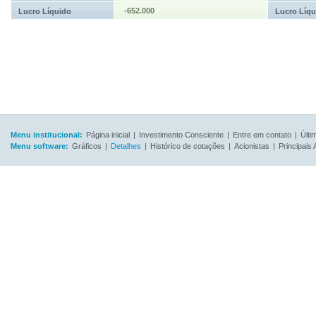
-652.000
Lucro Líquido
Lucro Líqu
Menu institucional:
Página inicial
|
Investimento Consciente
|
Entre em contato
|
Últi
Menu software:
Gráficos
|
Detalhes
|
Histórico de cotações
|
Acionistas
|
Principais 