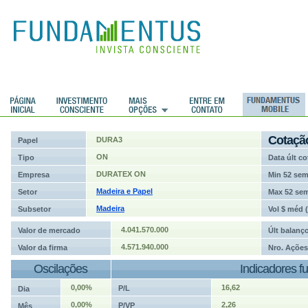
ções
Cotaçã
DURA3
Papel
ON
Tipo
Data últ co
DURATEX ON
Empresa
Min 52 se
Madeira e Papel
Setor
Max 52 se
Madeira
Subsetor
Vol $ méd 
4.041.570.000
Valor de mercado
Últ balanç
4.571.940.000
Valor da firma
Nro. Ações
Oscilações
Indicadores f
0,00%
16,62
P/L
Dia
0,00%
2,26
P/VP
Mês