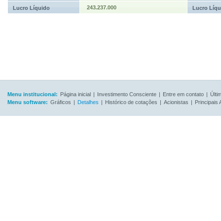
243.237.000
Lucro Líquido
Lucro Líqu
Menu institucional:
Página inicial
|
Investimento Consciente
|
Entre em contato
|
Últi
Menu software:
Gráficos
|
Detalhes
|
Histórico de cotações
|
Acionistas
|
Principais 