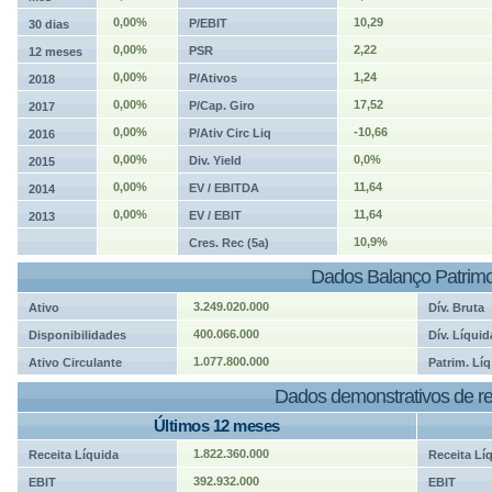
0,00%
10,29
P/EBIT
30 dias
0,00%
2,22
PSR
12 meses
0,00%
1,24
P/Ativos
2018
0,00%
17,52
P/Cap. Giro
2017
0,00%
-10,66
P/Ativ Circ Liq
2016
0,00%
0,0%
Div. Yield
2015
0,00%
11,64
EV / EBITDA
2014
0,00%
11,64
EV / EBIT
2013
10,9%
Cres. Rec (5a)
Dados Balanço Patrimo
3.249.020.000
Ativo
Dív. Bruta
400.066.000
Disponibilidades
Dív. Líquid
1.077.800.000
Ativo Circulante
Patrim. Líq
Dados demonstrativos de re
Últimos 12 meses
1.822.360.000
Receita Líquida
Receita Lí
392.932.000
EBIT
EBIT