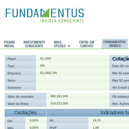
ções
Cotaçã
ELUM4
Papel
PN
Tipo
Data últ co
ELUMA PN
Empresa
Min 52 se
Setor
Max 52 se
Subsetor
Vol $ méd 
882.941.000
Valor de mercado
Últ balanç
670.013.000
Valor da firma
Nro. Ações
Oscilações
Indicadores f
0,00%
14,79
P/L
Dia
0,00%
1,99
P/VP
Mês