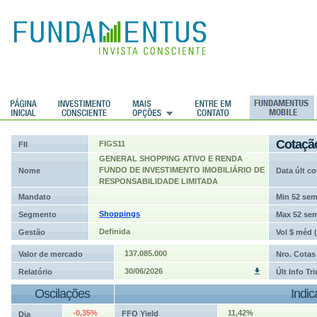
ções
Cotaçã
FIGS11
FII
GENERAL SHOPPING ATIVO E RENDA
FUNDO DE INVESTIMENTO IMOBILIÁRIO DE
Nome
Data últ co
RESPONSABILIDADE LIMITADA
Mandato
Min 52 se
Shoppings
Segmento
Max 52 se
Definida
Gestão
Vol $ méd 
137.085.000
Valor de mercado
Nro. Cotas
30/06/2026
Relatório
Últ Info Tr
Oscilações
Indi
-0,35%
11,42%
FFO Yield
Dia