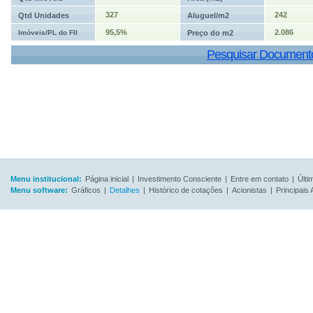
327
242
Qtd Unidades
Aluguel/m2
95,5%
2.086
Imóveis/PL do FII
Preço do m2
Pesquisar Document
Menu institucional:
Página inicial
|
Investimento Consciente
|
Entre em contato
|
Últi
Menu software:
Gráficos
|
Detalhes
|
Histórico de cotações
|
Acionistas
|
Principais 