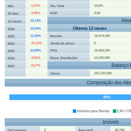
-1,27%
10,8%
Div. Yield
Mês
-3,06%
0,69
P/VP
30 dias
Resu
15,13%
12 meses
Últimos 12 meses
10,54%
2026
13,30%
16.674.300
Receita
2025
-16,15%
0
Venda de ativos
2024
33,89%
15.660.200
FFO
2023
-4,92%
15.105.000
Rend. Distribuído
2022
Balanço 
-8,17%
2021
201.230.000
Ativos
Composição dos Ativ
96%
Imóveis para Renda
CRI / C
Imóveis
2
62.766
Qtd imóveis
Área (m2)