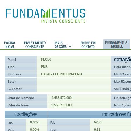
ções
Cotaçã
FLCL6
Papel
PNB
Tipo
Data últ co
CATAG LEOPOLDINA PNB
Empresa
Min 52 se
Setor
Max 52 se
Subsetor
Vol $ méd 
4.466.570.000
Valor de mercado
Últ balanç
5.556.270.000
Valor da firma
Nro. Ações
Oscilações
Indicadores f
0,00%
57,51
P/L
Dia
0,00%
9,31
P/VP
Mês