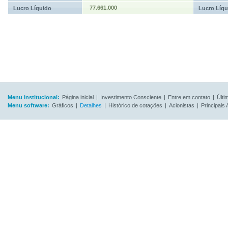
77.661.000
Lucro Líquido
Lucro Líqu
Menu institucional:
Página inicial
|
Investimento Consciente
|
Entre em contato
|
Últi
Menu software:
Gráficos
|
Detalhes
|
Histórico de cotações
|
Acionistas
|
Principais 