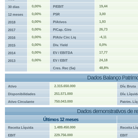
0,00%
19,44
P/EBIT
30 dias
0,00%
3,00
PSR
12 meses
0,00%
1,93
P/Ativos
2018
0,00%
26,73
P/Cap. Giro
2017
0,00%
-4,11
P/Ativ Circ Liq
2016
0,00%
0,0%
Div. Yield
2015
0,00%
17,77
EV / EBITDA
2014
0,00%
24,18
EV / EBIT
2013
48,8%
Cres. Rec (5a)
Dados Balanço Patrimo
2.315.650.000
Ativo
Dív. Bruta
251.571.000
Disponibilidades
Dív. Líquid
750.043.000
Ativo Circulante
Patrim. Líq
Dados demonstrativos de re
Últimos 12 meses
1.489.450.000
Receita Líquida
Receita Lí
229.756.000
EBIT
EBIT