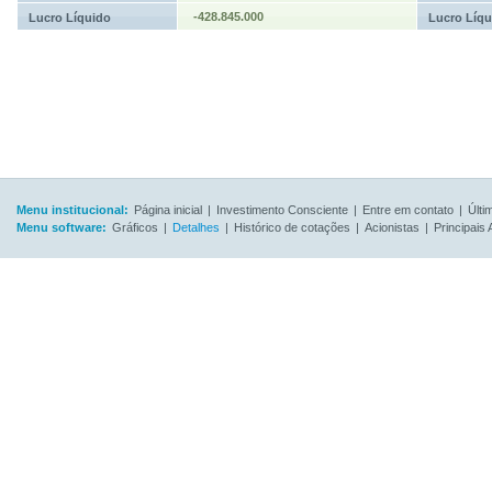
-428.845.000
Lucro Líquido
Lucro Líqu
Menu institucional:
Página inicial
|
Investimento Consciente
|
Entre em contato
|
Últi
Menu software:
Gráficos
|
Detalhes
|
Histórico de cotações
|
Acionistas
|
Principais 