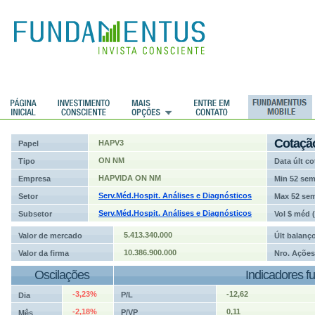
ções
Cotaçã
HAPV3
Papel
ON NM
Tipo
Data últ co
HAPVIDA ON NM
Empresa
Min 52 se
Serv.Méd.Hospit. Análises e Diagnósticos
Setor
Max 52 se
Serv.Méd.Hospit. Análises e Diagnósticos
Subsetor
Vol $ méd 
5.413.340.000
Valor de mercado
Últ balanç
10.386.900.000
Valor da firma
Nro. Ações
Oscilações
Indicadores f
-3,23%
-12,62
P/L
Dia
-2,18%
0,11
P/VP
Mês