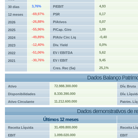
3,76%
4,93
P/EBIT
30 dias
-69,97%
0,17
PSR
12 meses
-26,88%
0,07
P/Ativos
2026
-55,96%
1,09
P/Cap. Giro
2025
-49,89%
-0,40
P/Ativ Circ Liq
2024
-12,40%
0,0%
Div. Yield
2023
-51,06%
5,62
EV / EBITDA
2022
-30,76%
9,45
EV / EBIT
2021
25,1%
Cres. Rec (5a)
Dados Balanço Patrimo
72.988.300.000
Ativo
Dív. Bruta
8.330.390.000
Disponibilidades
Dív. Líquid
11.212.600.000
Ativo Circulante
Patrim. Líq
Dados demonstrativos de re
Últimos 12 meses
31.499.800.000
Receita Líquida
Receita Lí
1.099.020.000
EBIT
EBIT