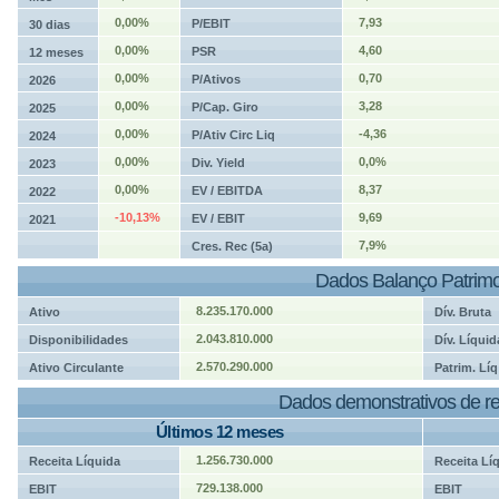
0,00%
7,93
P/EBIT
30 dias
0,00%
4,60
PSR
12 meses
0,00%
0,70
P/Ativos
2026
0,00%
3,28
P/Cap. Giro
2025
0,00%
-4,36
P/Ativ Circ Liq
2024
0,00%
0,0%
Div. Yield
2023
0,00%
8,37
EV / EBITDA
2022
-10,13%
9,69
EV / EBIT
2021
7,9%
Cres. Rec (5a)
Dados Balanço Patrimo
8.235.170.000
Ativo
Dív. Bruta
2.043.810.000
Disponibilidades
Dív. Líquid
2.570.290.000
Ativo Circulante
Patrim. Líq
Dados demonstrativos de re
Últimos 12 meses
1.256.730.000
Receita Líquida
Receita Lí
729.138.000
EBIT
EBIT