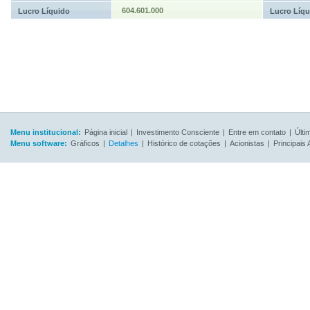
604.601.000
Lucro Líquido
Lucro Líqu
Menu institucional:
Página inicial
|
Investimento Consciente
|
Entre em contato
|
Últi
Menu software:
Gráficos
|
Detalhes
|
Histórico de cotações
|
Acionistas
|
Principais 