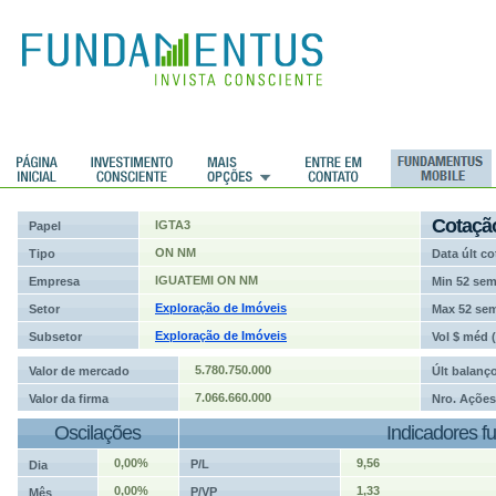
ções
Cotaçã
IGTA3
Papel
ON NM
Tipo
Data últ co
IGUATEMI ON NM
Empresa
Min 52 se
Exploração de Imóveis
Setor
Max 52 se
Exploração de Imóveis
Subsetor
Vol $ méd 
5.780.750.000
Valor de mercado
Últ balanç
7.066.660.000
Valor da firma
Nro. Ações
Oscilações
Indicadores f
0,00%
9,56
P/L
Dia
0,00%
1,33
P/VP
Mês