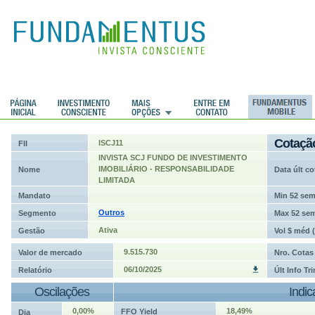
ções
Cotaçã
ISCJ11
FII
INVISTA SCJ FUNDO DE INVESTIMENTO
IMOBILIÁRIO - RESPONSABILIDADE
Nome
Data últ co
LIMITADA
Mandato
Min 52 se
Outros
Segmento
Max 52 se
Ativa
Gestão
Vol $ méd 
9.515.730
Valor de mercado
Nro. Cotas
06/10/2025
Relatório
Últ Info Tr
Oscilações
Indi
0,00%
18,49%
FFO Yield
Dia