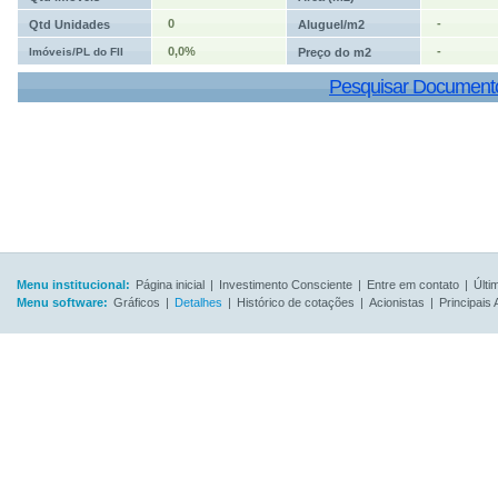
0
-
Qtd Unidades
Aluguel/m2
0,0%
-
Imóveis/PL do FII
Preço do m2
Pesquisar Document
Menu institucional:
Página inicial
|
Investimento Consciente
|
Entre em contato
|
Últi
Menu software:
Gráficos
|
Detalhes
|
Histórico de cotações
|
Acionistas
|
Principais 