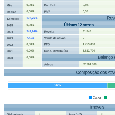
0,00%
9,8%
Div. Yield
Mês
0,00%
0,30
P/VP
30 dias
Resu
172,76%
12 meses
Últimos 12 meses
0,00%
2025
242,76%
31.545
Receita
2024
7,41%
0
Venda de ativos
2023
0,00%
1.759.690
FFO
2022
0,00%
3.821.700
Rend. Distribuído
2021
Balanço 
0,00%
2020
32.704.000
Ativos
Composição dos Ativ
56%
Caixa
Imóveis
0
0
Qtd imóveis
Área (m2)