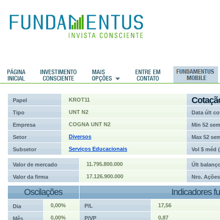
ções
Cotaçã
KROT11
Papel
UNT N2
Tipo
Data últ co
COGNA UNT N2
Empresa
Min 52 se
Diversos
Setor
Max 52 se
Serviços Educacionais
Subsetor
Vol $ méd 
11.795.800.000
Valor de mercado
Últ balanç
17.126.900.000
Valor da firma
Nro. Ações
Oscilações
Indicadores f
0,00%
17,56
P/L
Dia
0,00%
0,87
P/VP
Mês