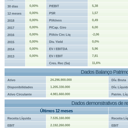
0,00%
5,38
P/EBIT
30 dias
0,00%
1,57
PSR
12 meses
0,00%
0,49
P/Ativos
2018
0,00%
6,00
P/Cap. Giro
2017
0,00%
-2,06
P/Ativ Circ Liq
2016
0,00%
0,0%
Div. Yield
2015
0,00%
5,96
EV / EBITDA
2014
0,00%
7,81
EV / EBIT
2013
11,6%
Cres. Rec (5a)
Dados Balanço Patrimo
24.296.900.000
Ativo
Dív. Bruta
1.205.330.000
Disponibilidades
Dív. Líquid
4.981.660.000
Ativo Circulante
Patrim. Líq
Dados demonstrativos de re
Últimos 12 meses
7.535.160.000
Receita Líquida
Receita Lí
2.192.260.000
EBIT
EBIT