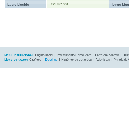
671.857.000
Lucro Líquido
Lucro Líqu
Menu institucional:
Página inicial
|
Investimento Consciente
|
Entre em contato
|
Últi
Menu software:
Gráficos
|
Detalhes
|
Histórico de cotações
|
Acionistas
|
Principais 