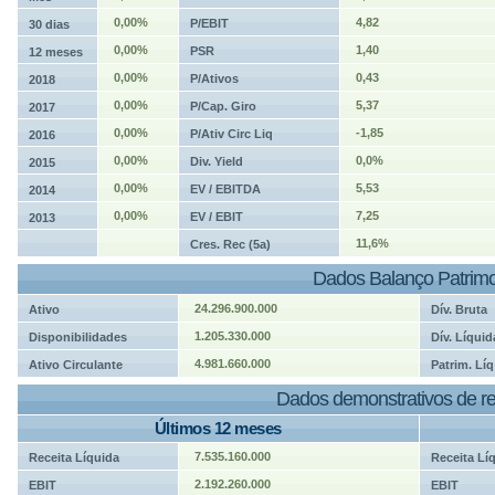
0,00%
4,82
P/EBIT
30 dias
0,00%
1,40
PSR
12 meses
0,00%
0,43
P/Ativos
2018
0,00%
5,37
P/Cap. Giro
2017
0,00%
-1,85
P/Ativ Circ Liq
2016
0,00%
0,0%
Div. Yield
2015
0,00%
5,53
EV / EBITDA
2014
0,00%
7,25
EV / EBIT
2013
11,6%
Cres. Rec (5a)
Dados Balanço Patrimo
24.296.900.000
Ativo
Dív. Bruta
1.205.330.000
Disponibilidades
Dív. Líquid
4.981.660.000
Ativo Circulante
Patrim. Líq
Dados demonstrativos de re
Últimos 12 meses
7.535.160.000
Receita Líquida
Receita Lí
2.192.260.000
EBIT
EBIT