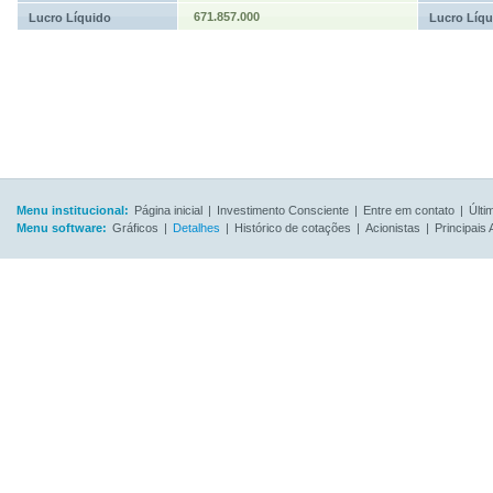
671.857.000
Lucro Líquido
Lucro Líqu
Menu institucional:
Página inicial
|
Investimento Consciente
|
Entre em contato
|
Últi
Menu software:
Gráficos
|
Detalhes
|
Histórico de cotações
|
Acionistas
|
Principais 