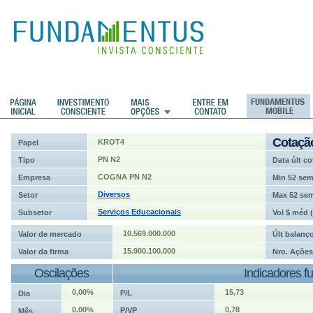
ções
Cotaçã
KROT4
Papel
PN N2
Tipo
Data últ co
COGNA PN N2
Empresa
Min 52 se
Diversos
Setor
Max 52 se
Serviços Educacionais
Subsetor
Vol $ méd 
10.569.000.000
Valor de mercado
Últ balanç
15.900.100.000
Valor da firma
Nro. Ações
Oscilações
Indicadores f
0,00%
15,73
P/L
Dia
0,00%
0,78
P/VP
Mês