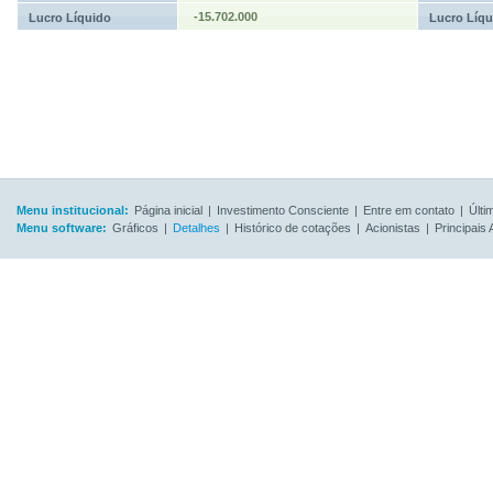
-15.702.000
Lucro Líquido
Lucro Líqu
Menu institucional:
Página inicial
|
Investimento Consciente
|
Entre em contato
|
Últi
Menu software:
Gráficos
|
Detalhes
|
Histórico de cotações
|
Acionistas
|
Principais 