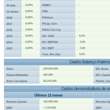
0,00%
-
P/EBIT
30 dias
0,00%
-
PSR
12 meses
0,00%
-
P/Ativos
2018
0,00%
-
P/Cap. Giro
2017
0,00%
-
P/Ativ Circ Liq
2016
0,00%
0,0%
Div. Yield
2015
0,00%
-3,00
EV / EBITDA
2014
0,00%
-3,00
EV / EBIT
2013
3,6%
Cres. Rec (5a)
Dados Balanço Patrimo
229.063.000
Ativo
Dív. Bruta
265.000
Disponibilidades
Dív. Líquid
56.243.000
Ativo Circulante
Patrim. Líq
Dados demonstrativos de re
Últimos 12 meses
332.595.000
Receita Líquida
Receita Lí
-7.130.000
EBIT
EBIT