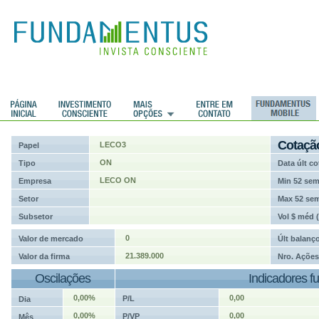
ções
Cotaçã
LECO3
Papel
ON
Tipo
Data últ co
LECO ON
Empresa
Min 52 se
Setor
Max 52 se
Subsetor
Vol $ méd 
0
Valor de mercado
Últ balanç
21.389.000
Valor da firma
Nro. Ações
Oscilações
Indicadores f
0,00%
0,00
P/L
Dia
0,00%
0,00
P/VP
Mês