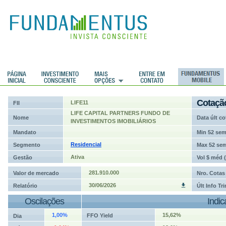
ções
Cotaçã
LIFE11
FII
LIFE CAPITAL PARTNERS FUNDO DE
Nome
Data últ co
INVESTIMENTOS IMOBILIÁRIOS
Mandato
Min 52 se
Residencial
Segmento
Max 52 se
Ativa
Gestão
Vol $ méd 
281.910.000
Valor de mercado
Nro. Cotas
30/06/2026
Relatório
Últ Info Tr
Oscilações
Indi
1,00%
15,62%
FFO Yield
Dia