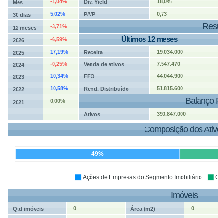
-1,04%
18,0%
Div. Yield
Mês
5,02%
0,73
P/VP
30 dias
Resu
-3,71%
12 meses
Últimos 12 meses
-6,59%
2026
17,19%
19.034.000
Receita
2025
-0,25%
7.547.470
Venda de ativos
2024
10,34%
44.044.900
FFO
2023
10,58%
51.815.600
Rend. Distribuído
2022
Balanço 
0,00%
2021
390.847.000
Ativos
Composição dos Ativ
49%
Ações de Empresas do Segmento Imobiliário
C
Imóveis
0
0
Qtd imóveis
Área (m2)