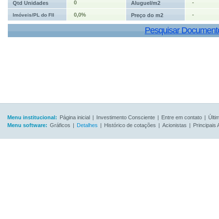
0
-
Qtd Unidades
Aluguel/m2
0,0%
-
Imóveis/PL do FII
Preço do m2
Pesquisar Document
Menu institucional:
Página inicial
|
Investimento Consciente
|
Entre em contato
|
Últi
Menu software:
Gráficos
|
Detalhes
|
Histórico de cotações
|
Acionistas
|
Principais 