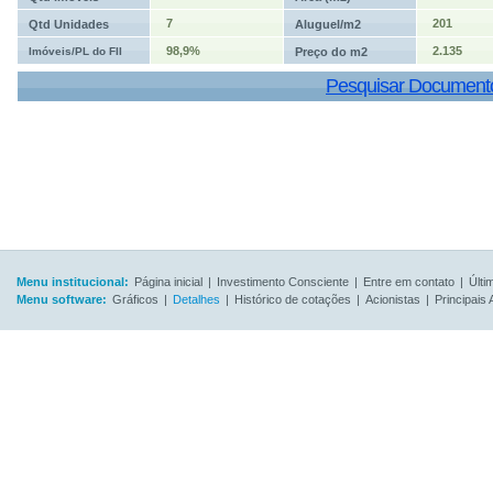
7
201
Qtd Unidades
Aluguel/m2
98,9%
2.135
Imóveis/PL do FII
Preço do m2
Pesquisar Document
Menu institucional:
Página inicial
|
Investimento Consciente
|
Entre em contato
|
Últi
Menu software:
Gráficos
|
Detalhes
|
Histórico de cotações
|
Acionistas
|
Principais 