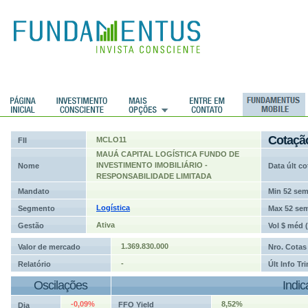
ções
Cotaçã
MCLO11
FII
MAUÁ CAPITAL LOGÍSTICA FUNDO DE
INVESTIMENTO IMOBILIÁRIO -
Nome
Data últ co
RESPONSABILIDADE LIMITADA
Mandato
Min 52 se
Logística
Segmento
Max 52 se
Ativa
Gestão
Vol $ méd 
1.369.830.000
Valor de mercado
Nro. Cotas
-
Relatório
Últ Info Tr
Oscilações
Indi
-0,09%
8,52%
FFO Yield
Dia