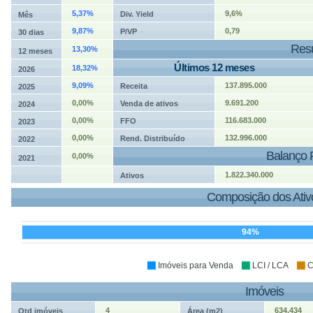
5,37%
9,6%
Div. Yield
Mês
9,87%
0,79
P/VP
30 dias
Resu
13,30%
12 meses
Últimos 12 meses
18,32%
2026
9,09%
137.895.000
Receita
2025
0,00%
9.691.200
Venda de ativos
2024
0,00%
116.683.000
FFO
2023
0,00%
132.996.000
Rend. Distribuído
2022
Balanço 
0,00%
2021
1.822.340.000
Ativos
Composição dos Ativ
94%
Imóveis para Venda
LCI / LCA
C
Imóveis
4
634.434
Qtd imóveis
Área (m2)