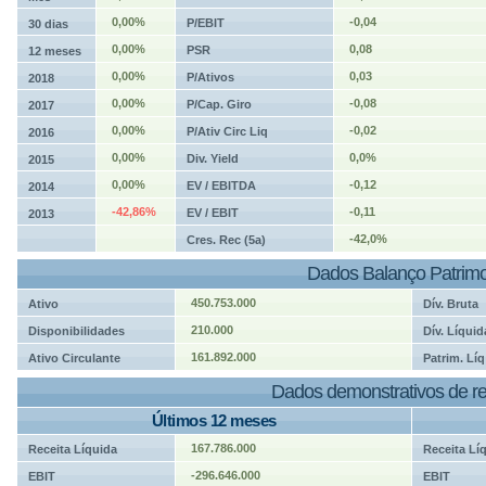
0,00%
-0,04
P/EBIT
30 dias
0,00%
0,08
PSR
12 meses
0,00%
0,03
P/Ativos
2018
0,00%
-0,08
P/Cap. Giro
2017
0,00%
-0,02
P/Ativ Circ Liq
2016
0,00%
0,0%
Div. Yield
2015
0,00%
-0,12
EV / EBITDA
2014
-42,86%
-0,11
EV / EBIT
2013
-42,0%
Cres. Rec (5a)
Dados Balanço Patrimo
450.753.000
Ativo
Dív. Bruta
210.000
Disponibilidades
Dív. Líquid
161.892.000
Ativo Circulante
Patrim. Líq
Dados demonstrativos de re
Últimos 12 meses
167.786.000
Receita Líquida
Receita Lí
-296.646.000
EBIT
EBIT