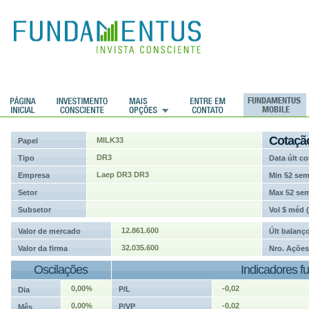
ções
Cotaçã
MILK33
Papel
DR3
Tipo
Data últ co
Laep DR3 DR3
Empresa
Min 52 se
Setor
Max 52 se
Subsetor
Vol $ méd 
12.861.600
Valor de mercado
Últ balanç
32.035.600
Valor da firma
Nro. Ações
Oscilações
Indicadores f
0,00%
-0,02
P/L
Dia
0,00%
-0,02
P/VP
Mês