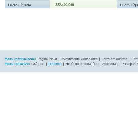
-852.490.000
Lucro Líquido
Lucro Líqu
Menu institucional:
Página inicial
|
Investimento Consciente
|
Entre em contato
|
Últi
Menu software:
Gráficos
|
Detalhes
|
Histórico de cotações
|
Acionistas
|
Principais 