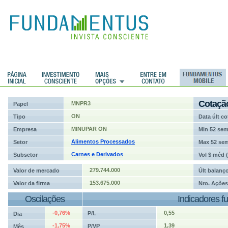
ções
Cotaçã
MNPR3
Papel
ON
Tipo
Data últ co
MINUPAR ON
Empresa
Min 52 se
Alimentos Processados
Setor
Max 52 se
Carnes e Derivados
Subsetor
Vol $ méd 
279.744.000
Valor de mercado
Últ balanç
153.675.000
Valor da firma
Nro. Ações
Oscilações
Indicadores f
-0,76%
0,55
P/L
Dia
-1,75%
1,39
P/VP
Mês