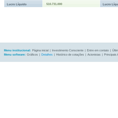
510.731.000
Lucro Líquido
Lucro Líqu
Menu institucional:
Página inicial
|
Investimento Consciente
|
Entre em contato
|
Últi
Menu software:
Gráficos
|
Detalhes
|
Histórico de cotações
|
Acionistas
|
Principais 