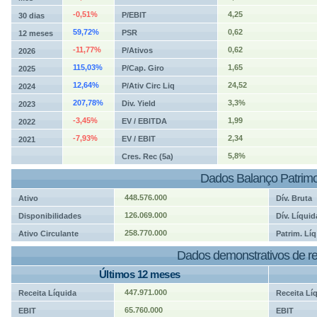
-0,51%
4,25
P/EBIT
30 dias
59,72%
0,62
PSR
12 meses
-11,77%
0,62
P/Ativos
2026
115,03%
1,65
P/Cap. Giro
2025
12,64%
24,52
P/Ativ Circ Liq
2024
207,78%
3,3%
Div. Yield
2023
-3,45%
1,99
EV / EBITDA
2022
-7,93%
2,34
EV / EBIT
2021
5,8%
Cres. Rec (5a)
Dados Balanço Patrimo
448.576.000
Ativo
Dív. Bruta
126.069.000
Disponibilidades
Dív. Líquid
258.770.000
Ativo Circulante
Patrim. Líq
Dados demonstrativos de re
Últimos 12 meses
447.971.000
Receita Líquida
Receita Lí
65.760.000
EBIT
EBIT