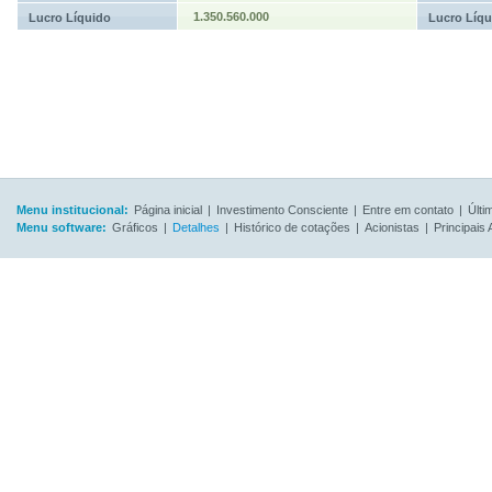
1.350.560.000
Lucro Líquido
Lucro Líqu
Menu institucional:
Página inicial
|
Investimento Consciente
|
Entre em contato
|
Últi
Menu software:
Gráficos
|
Detalhes
|
Histórico de cotações
|
Acionistas
|
Principais 