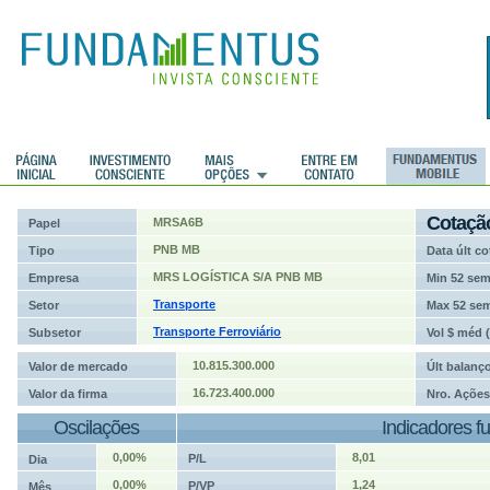
ções
Cotaçã
MRSA6B
Papel
PNB MB
Tipo
Data últ co
MRS LOGÍSTICA S/A PNB MB
Empresa
Min 52 se
Transporte
Setor
Max 52 se
Transporte Ferroviário
Subsetor
Vol $ méd 
10.815.300.000
Valor de mercado
Últ balanç
16.723.400.000
Valor da firma
Nro. Ações
Oscilações
Indicadores f
0,00%
8,01
P/L
Dia
0,00%
1,24
P/VP
Mês