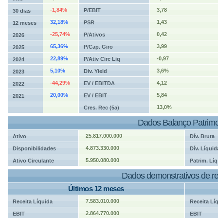
-1,84%
3,78
P/EBIT
30 dias
32,18%
1,43
PSR
12 meses
-25,74%
0,42
P/Ativos
2026
65,36%
3,99
P/Cap. Giro
2025
22,89%
-0,97
P/Ativ Circ Liq
2024
5,10%
3,6%
Div. Yield
2023
-44,29%
4,12
EV / EBITDA
2022
20,00%
5,84
EV / EBIT
2021
13,0%
Cres. Rec (5a)
Dados Balanço Patrimo
25.817.000.000
Ativo
Dív. Bruta
4.873.330.000
Disponibilidades
Dív. Líquid
5.950.080.000
Ativo Circulante
Patrim. Líq
Dados demonstrativos de re
Últimos 12 meses
7.583.010.000
Receita Líquida
Receita Lí
2.864.770.000
EBIT
EBIT