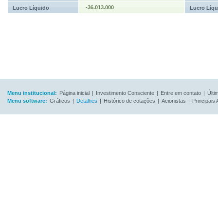
-36.013.000
Lucro Líquido
Lucro Líqu
Menu institucional:
Página inicial
|
Investimento Consciente
|
Entre em contato
|
Últi
Menu software:
Gráficos
|
Detalhes
|
Histórico de cotações
|
Acionistas
|
Principais 