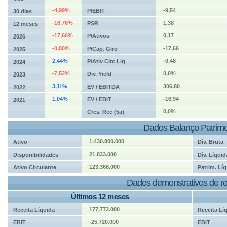
-4,99%
-9,54
P/EBIT
30 dias
-16,76%
1,38
PSR
12 meses
-17,66%
0,17
P/Ativos
2026
-0,80%
-17,66
P/Cap. Giro
2025
2,44%
-0,48
P/Ativ Circ Liq
2024
-7,52%
0,0%
Div. Yield
2023
3,11%
306,80
EV / EBITDA
2022
1,04%
-16,94
EV / EBIT
2021
0,0%
Cres. Rec (5a)
Dados Balanço Patrimo
1.430.800.000
Ativo
Dív. Bruta
21.833.000
Disponibilidades
Dív. Líquid
123.368.000
Ativo Circulante
Patrim. Líq
Dados demonstrativos de re
Últimos 12 meses
177.772.000
Receita Líquida
Receita Lí
-25.720.000
EBIT
EBIT