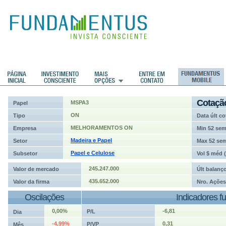
ções
Cotaçã
MSPA3
Papel
ON
Tipo
Data últ co
MELHORAMENTOS ON
Empresa
Min 52 se
Madeira e Papel
Setor
Max 52 se
Papel e Celulose
Subsetor
Vol $ méd 
245.247.000
Valor de mercado
Últ balanç
435.652.000
Valor da firma
Nro. Ações
Oscilações
Indicadores f
0,00%
-6,81
P/L
Dia
-4,99%
0,31
P/VP
Mês