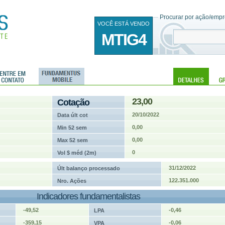
Procurar por ação/empre
VOCÊ ESTÁ VENDO
MTIG4
23,00
Cotação
20/10/2022
Data últ cot
0,00
Min 52 sem
0,00
Max 52 sem
0
Vol $ méd (2m)
31/12/2022
Últ balanço processado
122.351.000
Nro. Ações
Indicadores fundamentalistas
-49,52
-0,46
LPA
-359,15
-0,06
VPA