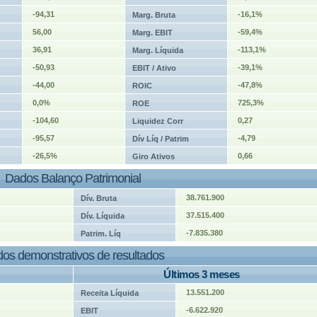
-94,31
-16,1%
Marg. Bruta
56,00
-59,4%
Marg. EBIT
36,91
-113,1%
Marg. Líquida
-50,93
-39,1%
EBIT / Ativo
-44,00
-47,8%
ROIC
0,0%
725,3%
ROE
-104,60
0,27
Liquidez Corr
-95,57
-4,79
Dív Líq / Patrim
-26,5%
0,66
Giro Ativos
Dados Balanço Patrimonial
38.761.900
Dív. Bruta
37.515.400
Dív. Líquida
-7.835.380
Patrim. Líq
os demonstrativos de resultados
Últimos 3 meses
13.551.200
Receita Líquida
-6.622.920
EBIT