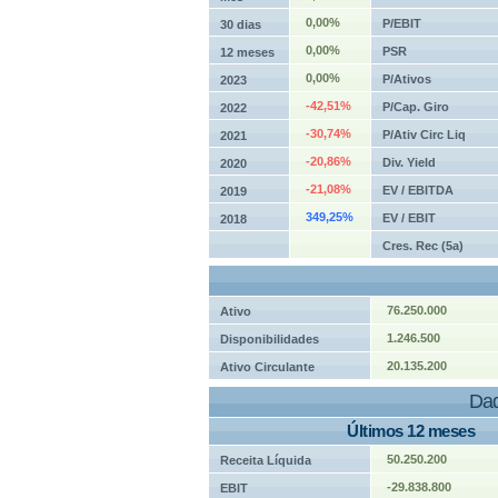
0,00%
P/EBIT
30 dias
0,00%
PSR
12 meses
0,00%
P/Ativos
2023
-42,51%
P/Cap. Giro
2022
-30,74%
P/Ativ Circ Liq
2021
-20,86%
Div. Yield
2020
-21,08%
EV / EBITDA
2019
349,25%
EV / EBIT
2018
Cres. Rec (5a)
76.250.000
Ativo
1.246.500
Disponibilidades
20.135.200
Ativo Circulante
Dad
Últimos 12 meses
50.250.200
Receita Líquida
-29.838.800
EBIT