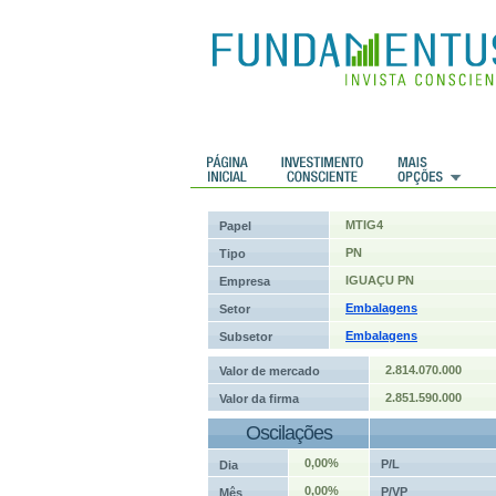
 Históricos
Histórico de cotações
MTIG4
Papel
PN
Tipo
IGUAÇU PN
Empresa
Embalagens
Setor
Embalagens
Subsetor
2.814.070.000
Valor de mercado
2.851.590.000
Valor da firma
Oscilações
0,00%
P/L
Dia
0,00%
P/VP
Mês