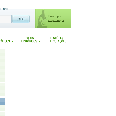
sa/fii
Busca por
empresa
/
fii