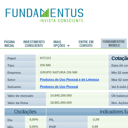
ções
Cotaçã
NTCO3
Papel
ON NM
Tipo
Data últ co
GRUPO NATURA ON NM
Empresa
Min 52 se
Produtos de Uso Pessoal e de Limpeza
Setor
Max 52 se
Produtos de Uso Pessoal
Subsetor
Vol $ méd 
14.845.200.000
Valor de mercado
Últ balanç
18.861.900.000
Valor da firma
Nro. Ações
Oscilações
Indicadores f
0,00%
-2,09
P/L
Dia
0,00%
0,99
P/VP
Mês