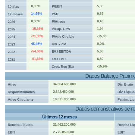
0,00%
5,35
P/EBIT
30 dias
14,65%
0,69
PSR
12 meses
0,00%
0,43
P/Ativos
2026
-15,36%
1,94
P/Cap. Giro
2025
-21,33%
-15,63
P/Ativ Circ Liq
2024
45,48%
0,0%
Div. Yield
2023
-54,06%
5,58
EV / EBITDA
2022
-51,56%
6,80
EV / EBIT
2021
-15,9%
Cres. Rec (5a)
Dados Balanço Patrimo
34.864.600.000
Ativo
Dív. Bruta
2.342.460.000
Disponibilidades
Dív. Líquid
18.871.900.000
Ativo Circulante
Patrim. Líq
Dados demonstrativos de re
Últimos 12 meses
21.462.200.000
Receita Líquida
Receita Lí
2.775.050.000
EBIT
EBIT