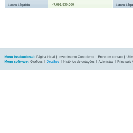
-7.091.830.000
Lucro Líquido
Lucro Líqu
Menu institucional:
Página inicial
|
Investimento Consciente
|
Entre em contato
|
Últi
Menu software:
Gráficos
|
Detalhes
|
Histórico de cotações
|
Acionistas
|
Principais 