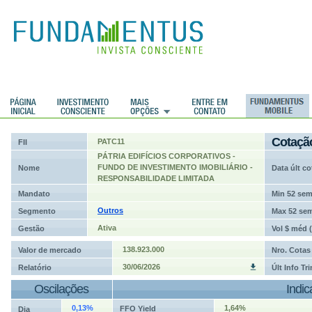
ções
Cotaçã
PATC11
FII
PÁTRIA EDIFÍCIOS CORPORATIVOS -
FUNDO DE INVESTIMENTO IMOBILIÁRIO -
Nome
Data últ co
RESPONSABILIDADE LIMITADA
Mandato
Min 52 se
Outros
Segmento
Max 52 se
Ativa
Gestão
Vol $ méd 
138.923.000
Valor de mercado
Nro. Cotas
30/06/2026
Relatório
Últ Info Tr
Oscilações
Indi
0,13%
1,64%
FFO Yield
Dia