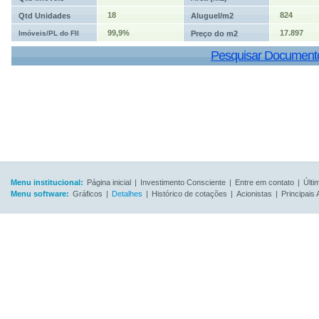
18
824
Qtd Unidades
Aluguel/m2
99,9%
17.897
Imóveis/PL do FII
Preço do m2
Pesquisar Document
Menu institucional:
Página inicial
|
Investimento Consciente
|
Entre em contato
|
Últi
Menu software:
Gráficos
|
Detalhes
|
Histórico de cotações
|
Acionistas
|
Principais 