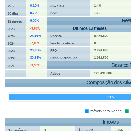
0,10%
1,4%
Div. Yield
Mês
0,70%
1,16
P/VP
30 dias
Resu
6,00%
12 meses
Últimos 12 meses
-3,66%
2026
23,16%
6.470.670
Receita
2025
-2,03%
0
Venda de ativos
2024
20,31%
2.276.850
FFO
2023
30,64%
1.912.590
Rend. Distribuído
2022
Balanço 
-3,95%
2021
120.431.000
Ativos
Composição dos Ativ
99%
Imóveis para Renda
Imóveis
4
7.755
Qtd imóveis
Área (m2)