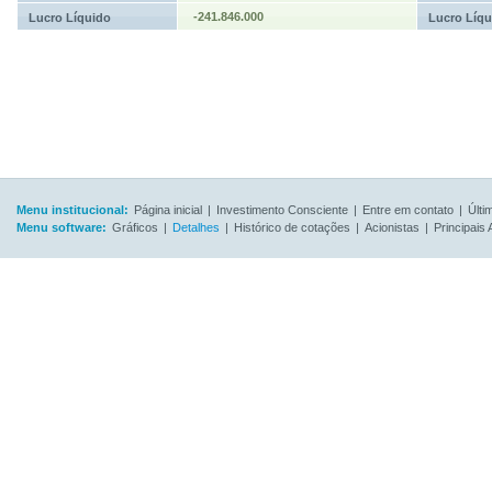
-241.846.000
Lucro Líquido
Lucro Líqu
Menu institucional:
Página inicial
|
Investimento Consciente
|
Entre em contato
|
Últi
Menu software:
Gráficos
|
Detalhes
|
Histórico de cotações
|
Acionistas
|
Principais 