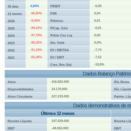
4,84%
-0,09
P/EBIT
30 dias
-96,90%
0,04
PSR
12 meses
-9,09%
0,01
P/Ativos
2026
-99,43%
-0,01
P/Cap. Giro
2025
-97,78%
0,00
P/Ativ Circ Liq
2024
-96,25%
0,0%
Div. Yield
2023
-91,18%
-7,74
EV / EBITDA
2022
-65,38%
-7,52
EV / EBIT
2021
-19,8%
Cres. Rec (5a)
Dados Balanço Patrimo
416.692.000
Ativo
Dív. Bruta
24.179.000
Disponibilidades
Dív. Líquid
227.233.000
Ativo Circulante
Patrim. Líq
Dados demonstrativos de re
Últimos 12 meses
107.029.000
Receita Líquida
Receita Lí
-48.062.000
EBIT
EBIT