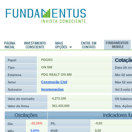
ções
Cotaçã
PDGR3
Papel
ON NM
Tipo
Data últ co
PDG REALT ON NM
Empresa
Min 52 se
Construção Civil
Setor
Max 52 se
Incorporações
Subsetor
Vol $ méd 
4.273.100
Valor de mercado
Últ balanç
361.435.000
Valor da firma
Nro. Ações
Oscilações
Indicadores f
-22,16%
-0,02
P/L
Dia
4,84%
0,00
P/VP
Mês