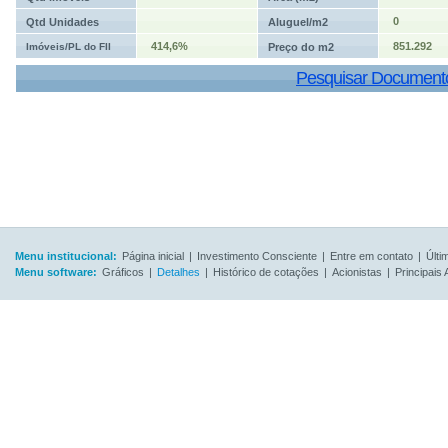
0
Qtd Unidades
Aluguel/m2
414,6%
851.292
Imóveis/PL do FII
Preço do m2
Pesquisar Document
Menu institucional:
Página inicial
|
Investimento Consciente
|
Entre em contato
|
Últi
Menu software:
Gráficos
|
Detalhes
|
Histórico de cotações
|
Acionistas
|
Principais 