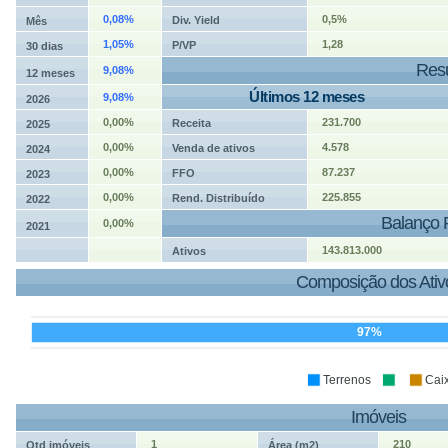
0,08%
0,5%
Div. Yield
Mês
1,05%
1,28
P/VP
30 dias
Resu
9,08%
12 meses
Últimos 12 meses
9,08%
2026
0,00%
231.700
Receita
2025
0,00%
4.578
Venda de ativos
2024
0,00%
87.237
FFO
2023
0,00%
225.855
Rend. Distribuído
2022
Balanço 
0,00%
2021
143.813.000
Ativos
Composição dos Ativ
97%
Terrenos
Cai
Imóveis
1
210
Qtd imóveis
Área (m2)