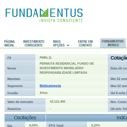
ções
Cotaçã
PMRL11
FII
PERMUTA RESIDENCIAL FUNDO DE
INVESTIMENTO IMOBILIÁRIO
Nome
Data últ co
RESPONSABILIDADE LIMITADA
Mandato
Min 52 se
Multicategoria
Segmento
Max 52 se
Ativa
Gestão
Vol $ méd 
43.121.400
Valor de mercado
Nro. Cotas
-
Relatório
Últ Info Tr
Oscilações
Indi
0,00%
0,20%
FFO Yield
Dia