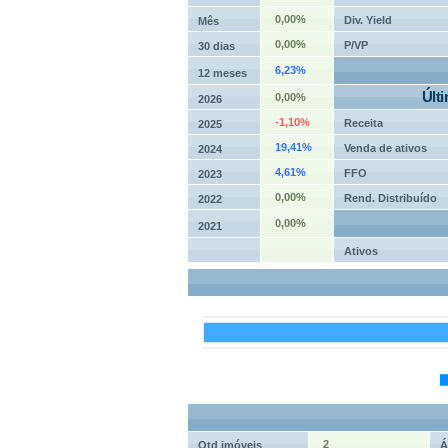
0,00%
Div. Yield
Mês
0,00%
P/VP
30 dias
6,23%
12 meses
Últ
0,00%
2026
-1,10%
Receita
2025
19,41%
Venda de ativos
2024
4,61%
FFO
2023
0,00%
Rend. Distribuído
2022
0,00%
2021
Ativos
2
Qtd imóveis
Á