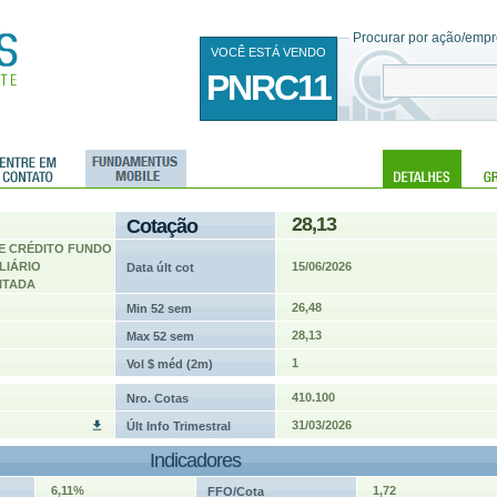
Procurar por ação/empre
VOCÊ ESTÁ VENDO
PNRC11
28,13
Cotação
E CRÉDITO FUNDO
LIÁRIO
15/06/2026
Data últ cot
ITADA
26,48
Min 52 sem
28,13
Max 52 sem
1
Vol $ méd (2m)
410.100
Nro. Cotas
31/03/2026
Últ Info Trimestral
Indicadores
6,11%
1,72
FFO/Cota