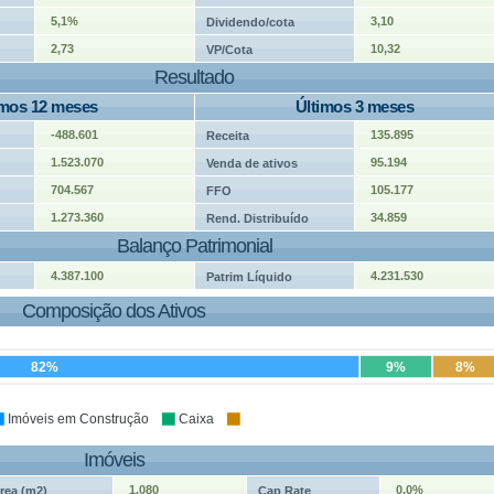
5,1%
3,10
Dividendo/cota
2,73
10,32
VP/Cota
Resultado
imos 12 meses
Últimos 3 meses
-488.601
135.895
Receita
1.523.070
95.194
Venda de ativos
704.567
105.177
FFO
1.273.360
34.859
Rend. Distribuído
Balanço Patrimonial
4.387.100
4.231.530
Patrim Líquido
Composição dos Ativos
82%
9%
8%
Imóveis em Construção
Caixa
Imóveis
1.080
0,0%
rea (m2)
Cap Rate