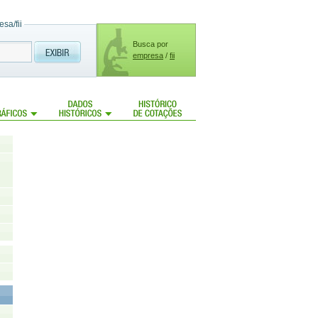
sa/fii
Busca por
empresa
/
fii