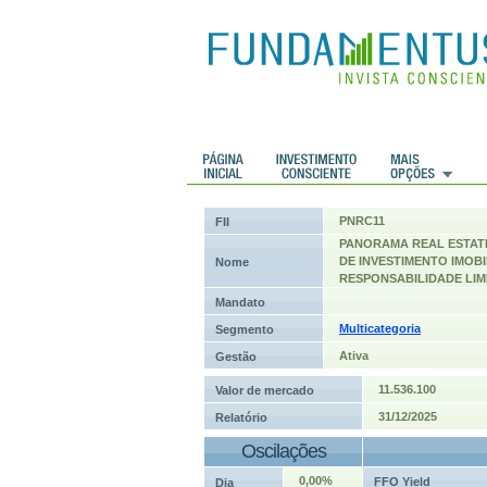
 Históricos
Histórico de cotações
PNRC11
FII
PANORAMA REAL ESTAT
DE INVESTIMENTO IMOBI
Nome
RESPONSABILIDADE LIM
Mandato
Multicategoria
Segmento
Ativa
Gestão
11.536.100
Valor de mercado
31/12/2025
Relatório
Oscilações
0,00%
FFO Yield
Dia