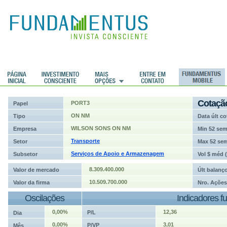
ções
Cotaçã
PORT3
Papel
ON NM
Tipo
Data últ co
WILSON SONS ON NM
Empresa
Min 52 se
Transporte
Setor
Max 52 se
Serviços de Apoio e Armazenagem
Subsetor
Vol $ méd 
8.309.400.000
Valor de mercado
Últ balanç
10.509.700.000
Valor da firma
Nro. Ações
Oscilações
Indicadores f
0,00%
12,36
P/L
Dia
0,00%
3,01
P/VP
Mês