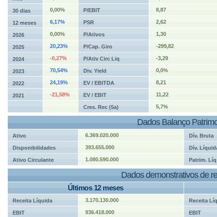
0,00%
8,87
P/EBIT
30 dias
6,17%
2,62
PSR
12 meses
0,00%
1,30
P/Ativos
2026
20,23%
-299,82
P/Cap. Giro
2025
-0,27%
-3,29
P/Ativ Circ Liq
2024
70,54%
0,0%
Div. Yield
2023
24,19%
8,21
EV / EBITDA
2022
-21,58%
11,22
EV / EBIT
2021
5,7%
Cres. Rec (5a)
Dados Balanço Patrimo
6.369.020.000
Ativo
Dív. Bruta
393.655.000
Disponibilidades
Dív. Líquid
1.080.590.000
Ativo Circulante
Patrim. Líq
Dados demonstrativos de re
Últimos 12 meses
3.170.130.000
Receita Líquida
Receita Lí
936.418.000
EBIT
EBIT