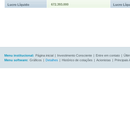
672.393.000
Lucro Líquido
Lucro Líqu
Menu institucional:
Página inicial
|
Investimento Consciente
|
Entre em contato
|
Últi
Menu software:
Gráficos
|
Detalhes
|
Histórico de cotações
|
Acionistas
|
Principais 