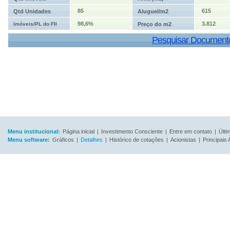
85
615
Qtd Unidades
Aluguel/m2
98,6%
3.812
Imóveis/PL do FII
Preço do m2
Pesquisar Document
Menu institucional:
Página inicial
|
Investimento Consciente
|
Entre em contato
|
Últi
Menu software:
Gráficos
|
Detalhes
|
Histórico de cotações
|
Acionistas
|
Principais 