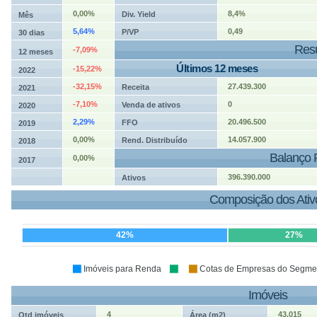
0,00%
8,4%
Div. Yield
Mês
5,64%
0,49
P/VP
30 dias
Resu
-7,09%
12 meses
Últimos 12 meses
-15,22%
2022
-32,15%
27.439.300
Receita
2021
-7,10%
0
Venda de ativos
2020
2,29%
20.496.500
FFO
2019
0,00%
14.057.900
Rend. Distribuído
2018
Balanço 
0,00%
2017
396.390.000
Ativos
Composição dos Ativ
42%
27%
Imóveis para Renda
Cotas de Empresas do Segment
Imóveis
4
43.015
Qtd imóveis
Área (m2)