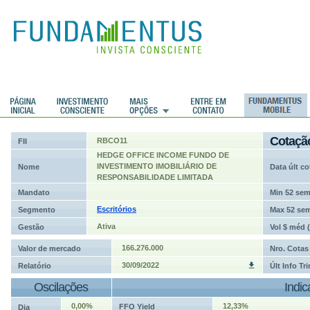
ções
Cotaçã
RBCO11
FII
HEDGE OFFICE INCOME FUNDO DE
INVESTIMENTO IMOBILIÁRIO DE
Nome
Data últ co
RESPONSABILIDADE LIMITADA
Mandato
Min 52 se
Escritórios
Segmento
Max 52 se
Ativa
Gestão
Vol $ méd 
166.276.000
Valor de mercado
Nro. Cotas
30/09/2022
Relatório
Últ Info Tr
Oscilações
Indi
0,00%
12,33%
FFO Yield
Dia