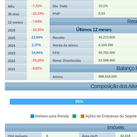
-7,32%
10,1%
Div. Yield
Mês
-10,33%
0,53
P/VP
30 dias
Resu
-7,84%
12 meses
Últimos 12 meses
-19,35%
2026
23,94%
45.273.900
Receita
2025
1,37%
6.104.290
Venda de ativos
2024
14,44%
50.765.400
FFO
2023
-29,28%
53.588.400
Rend. Distribuído
2022
Balanço 
-9,82%
2021
988.918.000
Ativos
Composição dos Ativ
66%
Imóveis para Renda
Ações de Empresas do Segment
Imóveis
6
42.418
Qtd imóveis
Área (m2)