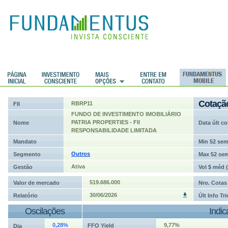
ções
Cotaçã
RBRP11
FII
FUNDO DE INVESTIMENTO IMOBILIÁRIO
PATRIA PROPERTIES - FII
Nome
Data últ co
RESPONSABILIDADE LIMITADA
Mandato
Min 52 se
Outros
Segmento
Max 52 se
Ativa
Gestão
Vol $ méd 
519.686.000
Valor de mercado
Nro. Cotas
30/06/2026
Relatório
Últ Info Tr
Oscilações
Indi
0,28%
9,77%
FFO Yield
Dia