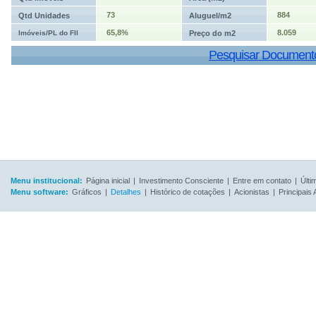
73
884
Qtd Unidades
Aluguel/m2
65,8%
8.059
Imóveis/PL do FII
Preço do m2
Pesquisar Document
Menu institucional:
Página inicial
|
Investimento Consciente
|
Entre em contato
|
Últi
Menu software:
Gráficos
|
Detalhes
|
Histórico de cotações
|
Acionistas
|
Principais 