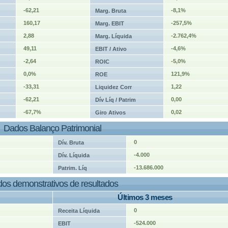
-62,21
-8,1%
Marg. Bruta
160,17
-257,5%
Marg. EBIT
2,88
-2.762,4%
Marg. Líquida
49,11
-4,6%
EBIT / Ativo
-2,64
-5,0%
ROIC
0,0%
121,9%
ROE
-33,31
1,22
Liquidez Corr
-62,21
0,00
Dív Líq / Patrim
-67,7%
0,02
Giro Ativos
Dados Balanço Patrimonial
0
Dív. Bruta
-4.000
Dív. Líquida
-13.686.000
Patrim. Líq
os demonstrativos de resultados
Últimos 3 meses
0
Receita Líquida
-524.000
EBIT