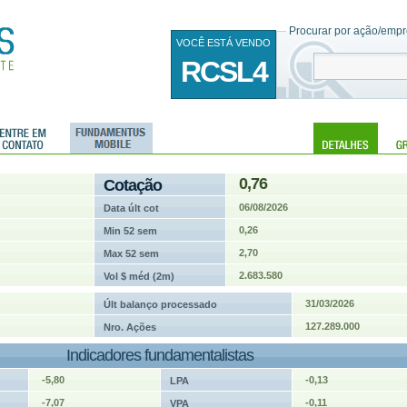
Procurar por ação/empre
VOCÊ ESTÁ VENDO
RCSL4
0,76
Cotação
06/08/2026
Data últ cot
0,26
Min 52 sem
2,70
Max 52 sem
2.683.580
Vol $ méd (2m)
31/03/2026
Últ balanço processado
127.289.000
Nro. Ações
Indicadores fundamentalistas
-5,80
-0,13
LPA
-7,07
-0,11
VPA