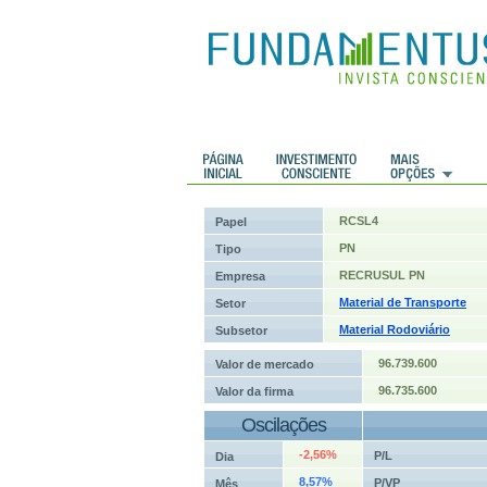
 Históricos
Histórico de cotações
RCSL4
Papel
PN
Tipo
RECRUSUL PN
Empresa
Material de Transporte
Setor
Material Rodoviário
Subsetor
96.739.600
Valor de mercado
96.735.600
Valor da firma
Oscilações
-2,56%
P/L
Dia
8,57%
P/VP
Mês