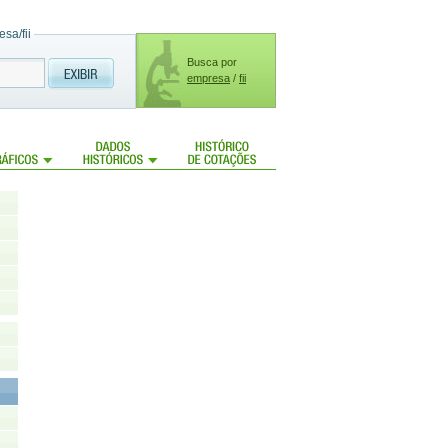
sa/fii
Busca por
empresa
/
fii