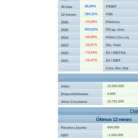
68,89%
P/EBIT
30 dias
184,11%
PSR
12 meses
-54,69%
P/Ativos
2026
533,02%
P/Cap. Giro
2025
-69,89%
P/Ativ Circ Liq
2024
-26,67%
Div. Yield
2023
-74,54%
EV / EBITDA
2022
-16,47%
EV / EBIT
2021
Cres. Rec (5a)
33.593.000
Ativo
4.000
Disponibilidades
10.791.000
Ativo Circulante
Dad
Últimos 12 meses
604.000
Receita Líquida
-1.555.000
EBIT