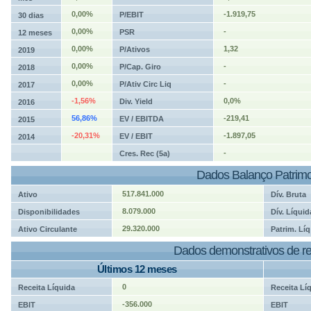
0,00%
-1.919,75
P/EBIT
30 dias
0,00%
-
PSR
12 meses
0,00%
1,32
P/Ativos
2019
0,00%
-
P/Cap. Giro
2018
0,00%
-
P/Ativ Circ Liq
2017
-1,56%
0,0%
Div. Yield
2016
56,86%
-219,41
EV / EBITDA
2015
-20,31%
-1.897,05
EV / EBIT
2014
-
Cres. Rec (5a)
Dados Balanço Patrimo
517.841.000
Ativo
Dív. Bruta
8.079.000
Disponibilidades
Dív. Líquid
29.320.000
Ativo Circulante
Patrim. Líq
Dados demonstrativos de re
Últimos 12 meses
0
Receita Líquida
Receita Lí
-356.000
EBIT
EBIT