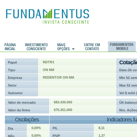
ções
Cotaçã
RDTR3
Papel
ON NM
Tipo
Data últ co
REDENTOR ON NM
Empresa
Min 52 se
Setor
Max 52 se
Subsetor
Vol $ méd 
683.430.000
Valor de mercado
Últ balanç
675.351.000
Valor da firma
Nro. Ações
Oscilações
Indicadores f
0,00%
8,11
P/L
Dia
0,00%
1,37
P/VP
Mês