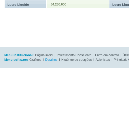
84.280.000
Lucro Líquido
Lucro Líqu
Menu institucional:
Página inicial
|
Investimento Consciente
|
Entre em contato
|
Últi
Menu software:
Gráficos
|
Detalhes
|
Histórico de cotações
|
Acionistas
|
Principais 