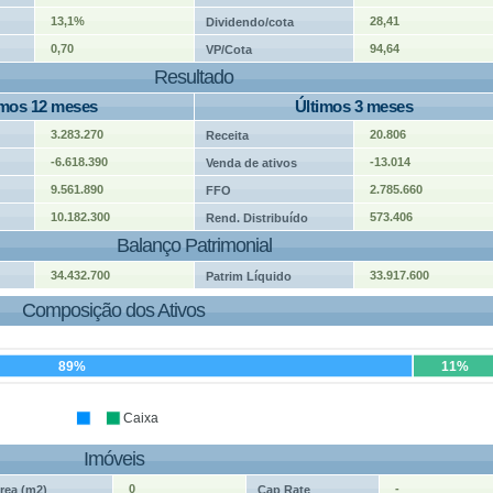
13,1%
28,41
Dividendo/cota
0,70
94,64
VP/Cota
Resultado
imos 12 meses
Últimos 3 meses
3.283.270
20.806
Receita
-6.618.390
-13.014
Venda de ativos
9.561.890
2.785.660
FFO
10.182.300
573.406
Rend. Distribuído
Balanço Patrimonial
34.432.700
33.917.600
Patrim Líquido
Composição dos Ativos
89%
11%
Caixa
Imóveis
0
-
rea (m2)
Cap Rate