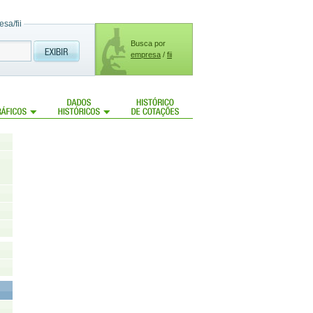
sa/fii
Busca por
empresa
/
fii