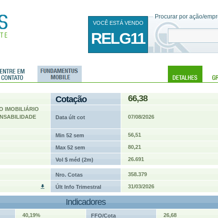
Procurar por ação/empre
VOCÊ ESTÁ VENDO
RELG11
66,38
Cotação
O IMOBILIÁRIO
ONSABILIDADE
07/08/2026
Data últ cot
56,51
Min 52 sem
80,21
Max 52 sem
26.691
Vol $ méd (2m)
358.379
Nro. Cotas
31/03/2026
Últ Info Trimestral
Indicadores
40,19%
26,68
FFO/Cota