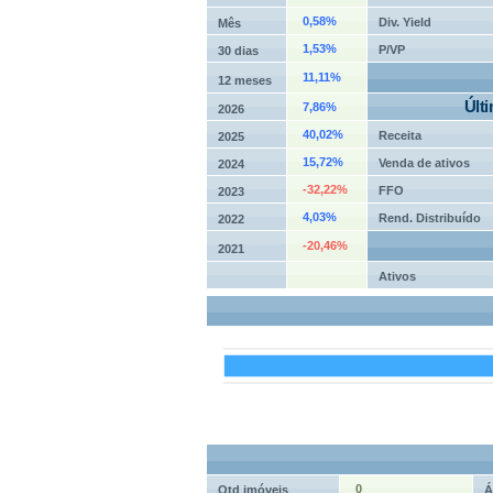
0,58%
Div. Yield
Mês
1,53%
P/VP
30 dias
11,11%
12 meses
Últ
7,86%
2026
40,02%
Receita
2025
15,72%
Venda de ativos
2024
-32,22%
FFO
2023
4,03%
Rend. Distribuído
2022
-20,46%
2021
Ativos
0
Qtd imóveis
Á