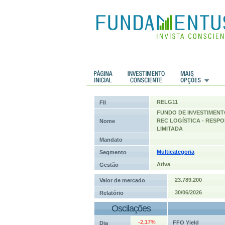
 Históricos
Histórico de cotações
RELG11
FII
FUNDO DE INVESTIMENT
REC LOGÍSTICA - RESP
Nome
LIMITADA
Mandato
Multicategoria
Segmento
Ativa
Gestão
23.789.200
Valor de mercado
30/06/2026
Relatório
Oscilações
-2,17%
FFO Yield
Dia