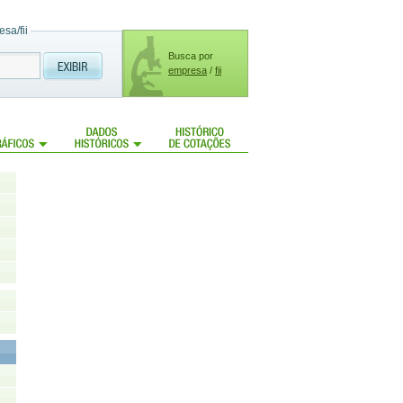
sa/fii
Busca por
empresa
/
fii