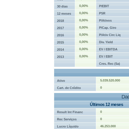
0,00%
P/EBIT
30 dias
0,00%
PSR
12 meses
0,00%
P/Ativos
2018
0,00%
P/Cap. Giro
2017
0,00%
P/Ativ Circ Liq
2016
0,00%
Div. Yield
2015
0,00%
EV / EBITDA
2014
0,00%
EV / EBIT
2013
Cres. Rec (5a)
5.039.520.000
Ativo
0
Cart. de Crédito
Dad
Últimos 12 meses
0
Result Int Financ
0
Rec Serviços
46.253.000
Lucro Líquido