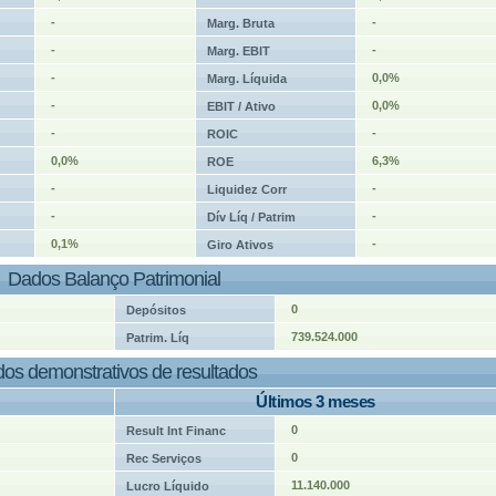
-
-
Marg. Bruta
-
-
Marg. EBIT
-
0,0%
Marg. Líquida
-
0,0%
EBIT / Ativo
-
-
ROIC
0,0%
6,3%
ROE
-
-
Liquidez Corr
-
-
Dív Líq / Patrim
0,1%
-
Giro Ativos
Dados Balanço Patrimonial
0
Depósitos
739.524.000
Patrim. Líq
os demonstrativos de resultados
Últimos 3 meses
0
Result Int Financ
0
Rec Serviços
11.140.000
Lucro Líquido