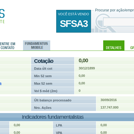
Procurar por ação/empre
VOCÊ ESTÁ VENDO
SFSA3
0,00
Cotação
30/12/1899
Data últ cot
0,00
Min 52 sem
s
0,00
Max 52 sem
0
Vol $ méd (2m)
30/09/2016
Últ balanço processado
137.747.000
Nro. Ações
Indicadores fundamentalistas
0,00
0,00
LPA
0,00
0,00
VPA