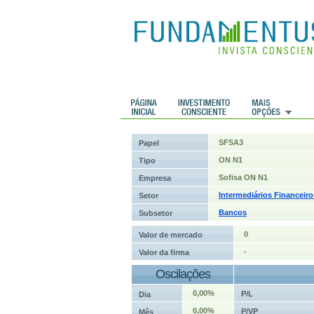
 Históricos
Histórico de cotações
SFSA3
Papel
ON N1
Tipo
Sofisa ON N1
Empresa
Intermediários Financeiro
Setor
Bancos
Subsetor
0
Valor de mercado
-
Valor da firma
Oscilações
0,00%
P/L
Dia
0,00%
P/VP
Mês