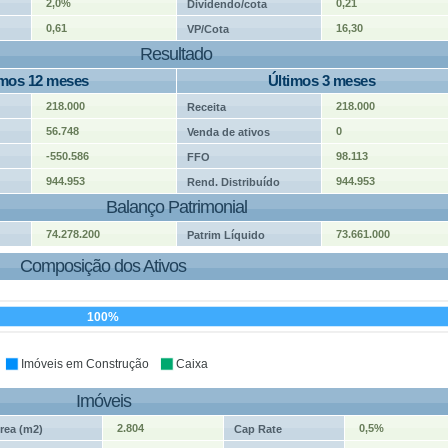
2,0%
0,21
Dividendo/cota
0,61
16,30
VP/Cota
Resultado
imos 12 meses
Últimos 3 meses
218.000
218.000
Receita
56.748
0
Venda de ativos
-550.586
98.113
FFO
944.953
944.953
Rend. Distribuído
Balanço Patrimonial
74.278.200
73.661.000
Patrim Líquido
Composição dos Ativos
100%
Imóveis em Construção
Caixa
Imóveis
2.804
0,5%
rea (m2)
Cap Rate