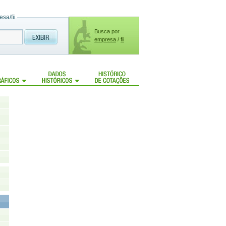
sa/fii
Busca por
empresa
/
fii