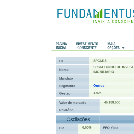
 Históricos
Histórico de cotações
SPGM15
FII
SPGM FUNDO DE INVES
Nome
IMOBILIÁRIO
Mandato
Outros
Segmento
Ativa
Gestão
45.188.500
Valor de mercado
-
Relatório
Oscilações
0,00%
FFO Yield
Dia