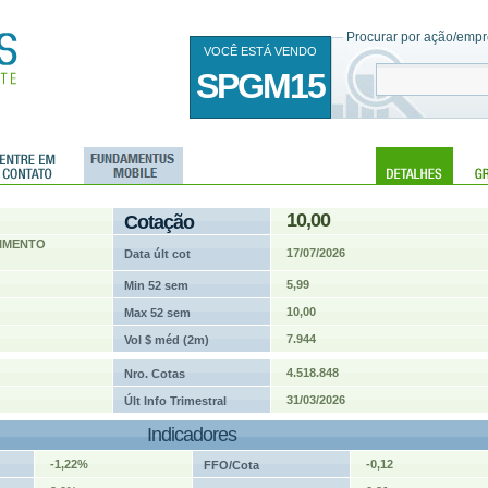
Procurar por ação/empre
VOCÊ ESTÁ VENDO
SPGM15
10,00
Cotação
TIMENTO
17/07/2026
Data últ cot
5,99
Min 52 sem
10,00
Max 52 sem
7.944
Vol $ méd (2m)
4.518.848
Nro. Cotas
31/03/2026
Últ Info Trimestral
Indicadores
-1,22%
-0,12
FFO/Cota