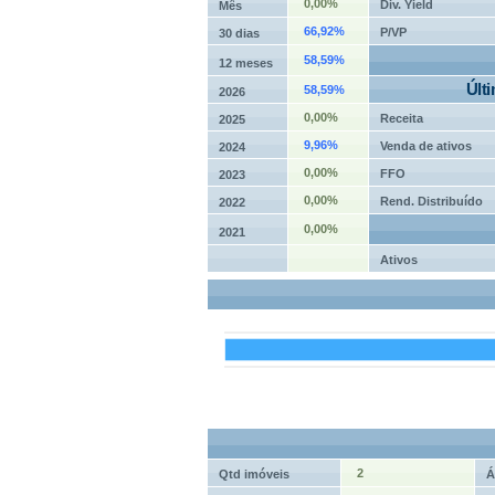
0,00%
Div. Yield
Mês
66,92%
P/VP
30 dias
58,59%
12 meses
Últ
58,59%
2026
0,00%
Receita
2025
9,96%
Venda de ativos
2024
0,00%
FFO
2023
0,00%
Rend. Distribuído
2022
0,00%
2021
Ativos
2
Qtd imóveis
Á