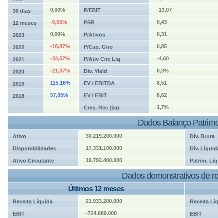
0,00%
-13,07
P/EBIT
30 dias
-0,65%
0,43
PSR
12 meses
0,00%
0,31
P/Ativos
2023
-18,87%
0,85
P/Cap. Giro
2022
-33,57%
-4,60
P/Ativ Circ Liq
2021
-21,37%
0,3%
Div. Yield
2020
115,16%
8,51
EV / EBITDA
2019
57,05%
6,62
EV / EBIT
2018
1,7%
Cres. Rec (5a)
Dados Balanço Patrimo
30.219.200.000
Ativo
Dív. Bruta
17.331.100.000
Disponibilidades
Dív. Líquid
19.792.400.000
Ativo Circulante
Patrim. Líq
Dados demonstrativos de re
Últimos 12 meses
21.933.200.000
Receita Líquida
Receita Lí
-724.889.000
EBIT
EBIT