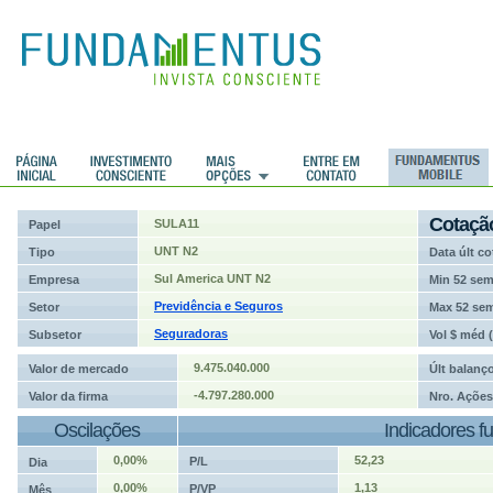
ções
Cotaçã
SULA11
Papel
UNT N2
Tipo
Data últ co
Sul America UNT N2
Empresa
Min 52 se
Previdência e Seguros
Setor
Max 52 se
Seguradoras
Subsetor
Vol $ méd 
9.475.040.000
Valor de mercado
Últ balanç
-4.797.280.000
Valor da firma
Nro. Ações
Oscilações
Indicadores f
0,00%
52,23
P/L
Dia
0,00%
1,13
P/VP
Mês