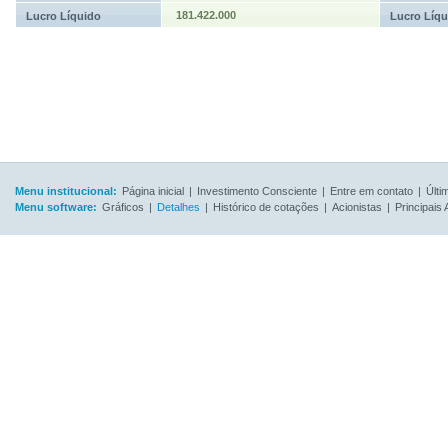
181.422.000
Lucro Líquido
Lucro Líqu
Menu institucional:
Página inicial
|
Investimento Consciente
|
Entre em contato
|
Últi
Menu software:
Gráficos
|
Detalhes
|
Histórico de cotações
|
Acionistas
|
Principais 