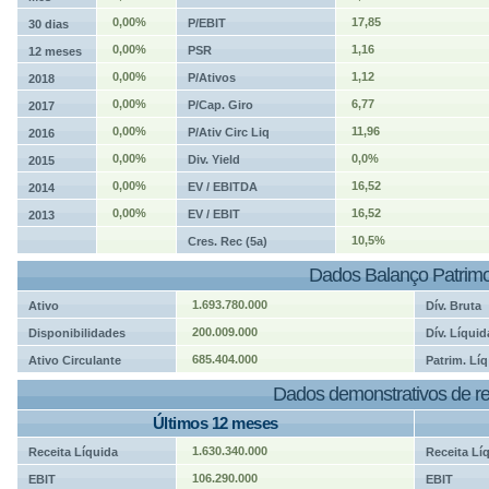
0,00%
17,85
P/EBIT
30 dias
0,00%
1,16
PSR
12 meses
0,00%
1,12
P/Ativos
2018
0,00%
6,77
P/Cap. Giro
2017
0,00%
11,96
P/Ativ Circ Liq
2016
0,00%
0,0%
Div. Yield
2015
0,00%
16,52
EV / EBITDA
2014
0,00%
16,52
EV / EBIT
2013
10,5%
Cres. Rec (5a)
Dados Balanço Patrimo
1.693.780.000
Ativo
Dív. Bruta
200.009.000
Disponibilidades
Dív. Líquid
685.404.000
Ativo Circulante
Patrim. Líq
Dados demonstrativos de re
Últimos 12 meses
1.630.340.000
Receita Líquida
Receita Lí
106.290.000
EBIT
EBIT