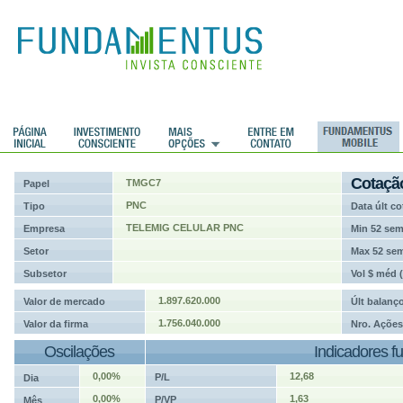
ções
Cotaçã
TMGC7
Papel
PNC
Tipo
Data últ co
TELEMIG CELULAR PNC
Empresa
Min 52 se
Setor
Max 52 se
Subsetor
Vol $ méd 
1.897.620.000
Valor de mercado
Últ balanç
1.756.040.000
Valor da firma
Nro. Ações
Oscilações
Indicadores f
0,00%
12,68
P/L
Dia
0,00%
1,63
P/VP
Mês