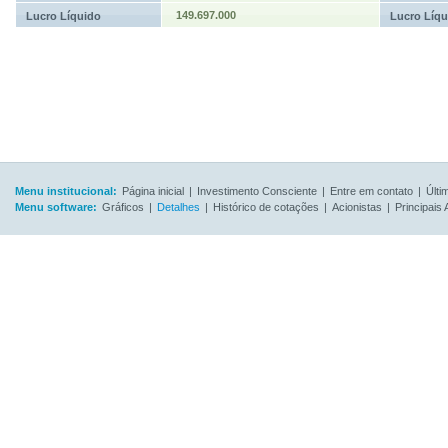
149.697.000
Lucro Líquido
Lucro Líqu
Menu institucional:
Página inicial
|
Investimento Consciente
|
Entre em contato
|
Últi
Menu software:
Gráficos
|
Detalhes
|
Histórico de cotações
|
Acionistas
|
Principais 