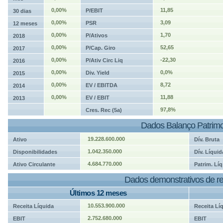
0,00%
11,85
P/EBIT
30 dias
0,00%
3,09
PSR
12 meses
0,00%
1,70
P/Ativos
2018
0,00%
52,65
P/Cap. Giro
2017
0,00%
-22,30
P/Ativ Circ Liq
2016
0,00%
0,0%
Div. Yield
2015
0,00%
8,72
EV / EBITDA
2014
0,00%
11,88
EV / EBIT
2013
97,8%
Cres. Rec (5a)
Dados Balanço Patrimo
19.228.600.000
Ativo
Dív. Bruta
1.042.350.000
Disponibilidades
Dív. Líquid
4.684.770.000
Ativo Circulante
Patrim. Líq
Dados demonstrativos de re
Últimos 12 meses
10.553.900.000
Receita Líquida
Receita Lí
2.752.680.000
EBIT
EBIT