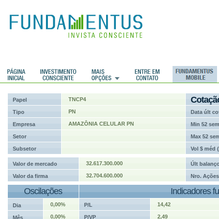
ções
Cotaçã
TNCP4
Papel
PN
Tipo
Data últ co
AMAZÔNIA CELULAR PN
Empresa
Min 52 se
Setor
Max 52 se
Subsetor
Vol $ méd 
32.617.300.000
Valor de mercado
Últ balanç
32.704.600.000
Valor da firma
Nro. Ações
Oscilações
Indicadores f
0,00%
14,42
P/L
Dia
0,00%
2,49
P/VP
Mês