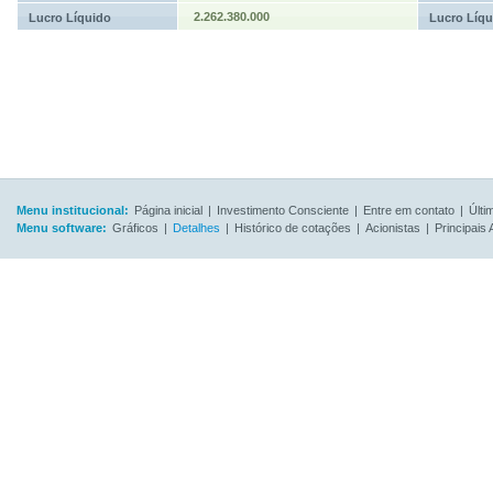
2.262.380.000
Lucro Líquido
Lucro Líqu
Menu institucional:
Página inicial
|
Investimento Consciente
|
Entre em contato
|
Últi
Menu software:
Gráficos
|
Detalhes
|
Histórico de cotações
|
Acionistas
|
Principais 