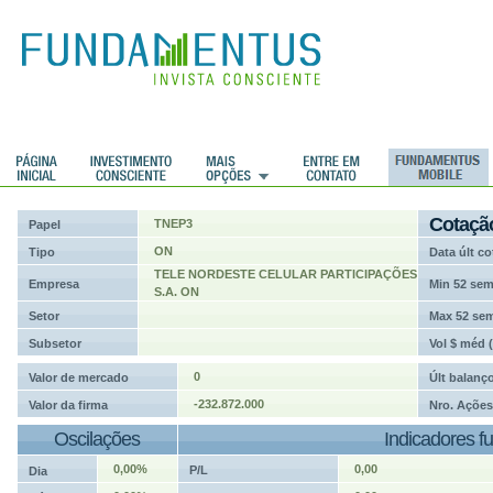
ções
Cotaçã
TNEP3
Papel
ON
Tipo
Data últ co
TELE NORDESTE CELULAR PARTICIPAÇÕES
Empresa
Min 52 se
S.A. ON
Setor
Max 52 se
Subsetor
Vol $ méd 
0
Valor de mercado
Últ balanç
-232.872.000
Valor da firma
Nro. Ações
Oscilações
Indicadores f
0,00%
0,00
P/L
Dia