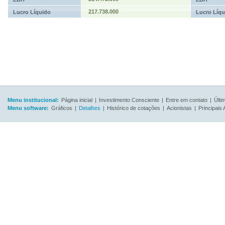
217.738.000
Lucro Líquido
Lucro Líqu
Menu institucional:
Página inicial
|
Investimento Consciente
|
Entre em contato
|
Últi
Menu software:
Gráficos
|
Detalhes
|
Histórico de cotações
|
Acionistas
|
Principais 