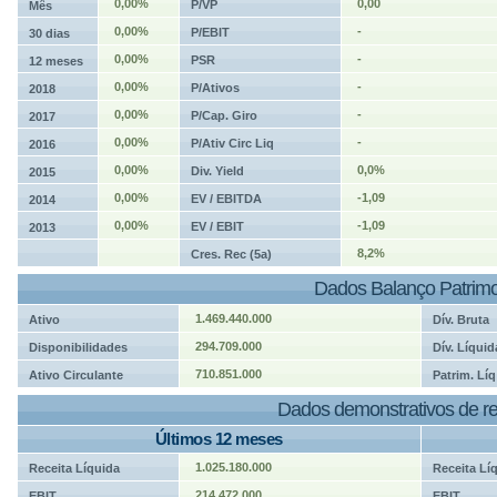
0,00%
0,00
P/VP
Mês
0,00%
-
P/EBIT
30 dias
0,00%
-
PSR
12 meses
0,00%
-
P/Ativos
2018
0,00%
-
P/Cap. Giro
2017
0,00%
-
P/Ativ Circ Liq
2016
0,00%
0,0%
Div. Yield
2015
0,00%
-1,09
EV / EBITDA
2014
0,00%
-1,09
EV / EBIT
2013
8,2%
Cres. Rec (5a)
Dados Balanço Patrimo
1.469.440.000
Ativo
Dív. Bruta
294.709.000
Disponibilidades
Dív. Líquid
710.851.000
Ativo Circulante
Patrim. Líq
Dados demonstrativos de re
Últimos 12 meses
1.025.180.000
Receita Líquida
Receita Lí
214.472.000
EBIT
EBIT