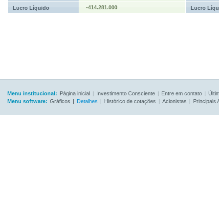
-414.281.000
Lucro Líquido
Lucro Líqu
Menu institucional:
Página inicial
|
Investimento Consciente
|
Entre em contato
|
Últi
Menu software:
Gráficos
|
Detalhes
|
Histórico de cotações
|
Acionistas
|
Principais 