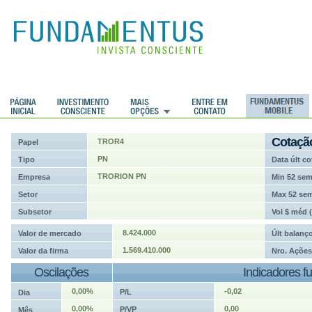
ções
Cotaçã
TROR4
Papel
PN
Tipo
Data últ co
TRORION PN
Empresa
Min 52 se
Setor
Max 52 se
Subsetor
Vol $ méd 
8.424.000
Valor de mercado
Últ balanç
1.569.410.000
Valor da firma
Nro. Ações
Oscilações
Indicadores f
0,00%
-0,02
P/L
Dia
0,00%
0,00
P/VP
Mês