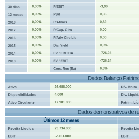
0,00%
-3,90
P/EBIT
30 dias
0,00%
0,35
PSR
12 meses
0,00%
0,32
P/Ativos
2018
0,00%
0,00
P/Cap. Giro
2017
0,00%
0,00
P/Ativ Circ Liq
2016
0,00%
0,0%
Div. Yield
2015
0,00%
-726,24
EV / EBITDA
2014
0,00%
-726,24
EV / EBIT
2013
6,3%
Cres. Rec (5a)
Dados Balanço Patrimo
26.688.000
Ativo
Dív. Bruta
4.000
Disponibilidades
Dív. Líquid
17.901.000
Ativo Circulante
Patrim. Líq
Dados demonstrativos de re
Últimos 12 meses
23.734.000
Receita Líquida
Receita Lí
-2.161.000
EBIT
EBIT