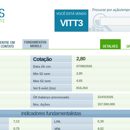
Procurar por ação/empre
VOCÊ ESTÁ VENDO
VITT3
2,80
Cotação
07/08/2026
Data últ cot
2,80
Min 52 sem
4,65
Max 52 sem
816.254
Vol $ méd (2m)
31/03/2026
Últ balanço processado
157.590.000
Nro. Ações
Indicadores fundamentalistas
7,12
0,39
LPA
0,70
4,02
VPA