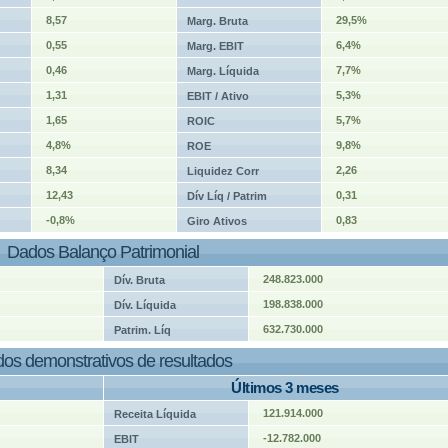
8,57
29,5%
Marg. Bruta
0,55
6,4%
Marg. EBIT
0,46
7,7%
Marg. Líquida
1,31
5,3%
EBIT / Ativo
1,65
5,7%
ROIC
4,8%
9,8%
ROE
8,34
2,26
Liquidez Corr
12,43
0,31
Dív Líq / Patrim
-0,8%
0,83
Giro Ativos
Dados Balanço Patrimonial
248.823.000
Dív. Bruta
198.838.000
Dív. Líquida
632.730.000
Patrim. Líq
os demonstrativos de resultados
Últimos 3 meses
121.914.000
Receita Líquida
-12.782.000
EBIT