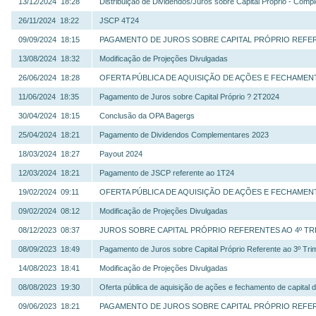
13/12/2024 18:28
Distribuição de Dividendos/Juros sobre Capital Próprio - Comp
26/11/2024 18:22
JSCP 4T24
09/09/2024 18:15
PAGAMENTO DE JUROS SOBRE CAPITAL PRÓPRIO REFERE
13/08/2024 18:32
Modificação de Projeções Divulgadas
26/06/2024 18:28
OFERTA PÚBLICA DE AQUISIÇÃO DE AÇÕES E FECHAMENT
11/06/2024 18:35
Pagamento de Juros sobre Capital Próprio ? 2T2024
30/04/2024 18:15
Conclusão da OPA Bagergs
25/04/2024 18:21
Pagamento de Dividendos Complementares 2023
18/03/2024 18:27
Payout 2024
12/03/2024 18:21
Pagamento de JSCP referente ao 1T24
19/02/2024 09:11
OFERTA PÚBLICA DE AQUISIÇÃO DE AÇÕES E FECHAMENT
09/02/2024 08:12
Modificação de Projeções Divulgadas
08/12/2023 08:37
JUROS SOBRE CAPITAL PRÓPRIO REFERENTES AO 4º TR
08/09/2023 18:49
Pagamento de Juros sobre Capital Próprio Referente ao 3º Tri
14/08/2023 18:41
Modificação de Projeções Divulgadas
08/08/2023 19:30
Oferta pública de aquisição de ações e fechamento de capital 
09/06/2023 18:21
PAGAMENTO DE JUROS SOBRE CAPITAL PRÓPRIO REFERE