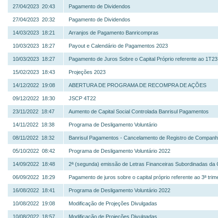
27/04/2023 20:43
Pagamento de Dividendos
27/04/2023 20:32
Pagamento de Dividendos
14/03/2023 18:21
Arranjos de Pagamento Banricompras
10/03/2023 18:27
Payout e Calendário de Pagamentos 2023
10/03/2023 18:27
Pagamento de Juros Sobre o Capital Próprio referente ao 1T23
15/02/2023 18:43
Projeções 2023
14/12/2022 19:08
ABERTURA DE PROGRAMA DE RECOMPRA DE AÇÕES
09/12/2022 18:30
JSCP 4T22
23/11/2022 18:47
Aumento de Capital Social Controlada Banrisul Pagamentos
14/11/2022 18:38
Programa de Desligamento Voluntário
08/11/2022 18:32
Banrisul Pagamentos - Cancelamento de Registro de Companhi
05/10/2022 08:42
Programa de Desligamento Voluntário 2022
14/09/2022 18:48
2ª (segunda) emissão de Letras Financeiras Subordinadas da
06/09/2022 18:29
Pagamento de juros sobre o capital próprio referente ao 3ª tri
16/08/2022 18:41
Programa de Desligamento Voluntário 2022
10/08/2022 19:08
Modificação de Projeções Divulgadas
10/08/2022 18:57
Modificação de Projeções Divulgadas