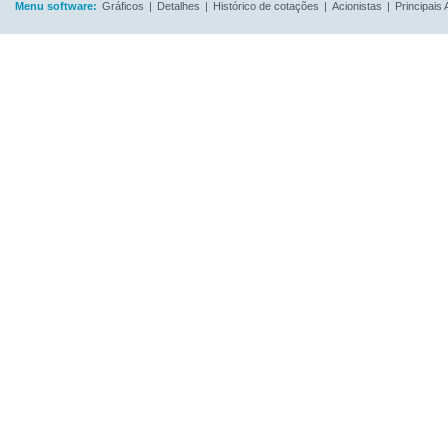
Menu software:
Gráficos
|
Detalhes
|
Histórico de cotações
|
Acionistas
|
Principais 