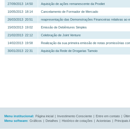
27/09/2013 14:50
Aquisição de ações remanescente da Prodiet
10/05/2013 18:14
Cancelamento de Formador de Mercado
26/03/2013 20:51
reapresentação das Demonstrações Financeiras relativas ao e
15/03/2013 19:02
Emissão de Debêntures Simples
21/02/2013 22:12
Celebração de Joint Venture
14/02/2013 19:58
Realização da sua primeira emissão de notas promissórias come
30/01/2013 22:31
Aquisição da Rede de Drogarias Tamoio
Menu institucional:
Página inicial
|
Investimento Consciente
|
Entre em contato
|
Últi
Menu software:
Gráficos
|
Detalhes
|
Histórico de cotações
|
Acionistas
|
Principais 