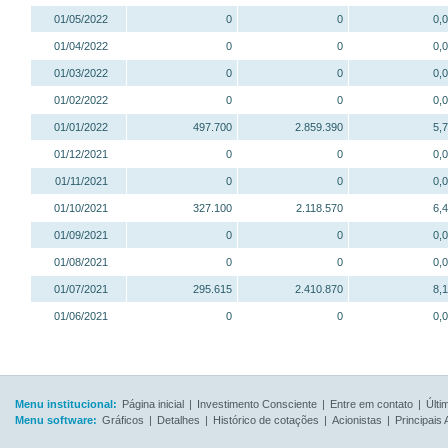
01/05/2022
0
0
0,
01/04/2022
0
0
0,
01/03/2022
0
0
0,
01/02/2022
0
0
0,
01/01/2022
497.700
2.859.390
5,
01/12/2021
0
0
0,
01/11/2021
0
0
0,
01/10/2021
327.100
2.118.570
6,
01/09/2021
0
0
0,
01/08/2021
0
0
0,
01/07/2021
295.615
2.410.870
8,
01/06/2021
0
0
0,
Menu institucional:
Página inicial
|
Investimento Consciente
|
Entre em contato
|
Últi
Menu software:
Gráficos
|
Detalhes
|
Histórico de cotações
|
Acionistas
|
Principais 