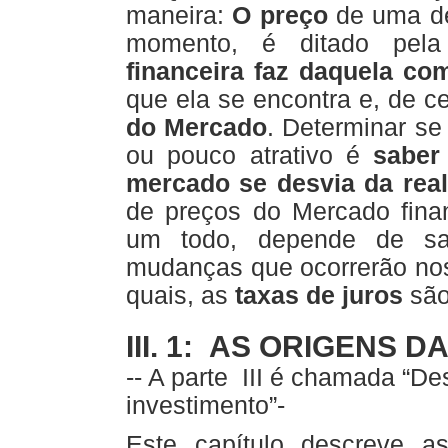
maneira:
O preço
de uma de
momento, é ditado pe
financeira faz daquela co
que ela se encontra e, de c
do Mercado
. Determinar se
ou pouco atrativo é
saber
mercado se desvia da rea
de preços do Mercado finan
um todo, depende de sab
mudanças que ocorrerão nos
quais, as
taxas de juros
são
III. 1: AS ORIGENS D
-- A parte
III é chamada “De
investimento”-
Este capítulo descreve a