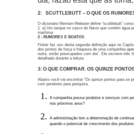
dia, razão esta que as torna
2: SCUTTLEBUTT – O QUE OS RUMORE
O dicionário Merriam-Webster define “scuttlebutt” como
1: a) Um tanque no casco do Navio que contém água po
marítima.
2 : RUMORES E BOATOS
.
Fisher faz uso desta segunda definição aqui no Capít
dos pontos de força e fraqueza de uma companhia ape
outra, estão preocupados com ela”. Ele escreve três fo
detalhado durante a leitura.
3: O QUE COMPRAR. OS QUINZE PONTOS
Abaixo você vai encontrar “Os quinze pontos para se p
com pendores para pesquisa.
A companhia possui produtos e serviços com p
nos próximos anos?
A administração tem a determinação de continua
quando o potencial de crescimento dos produtos 