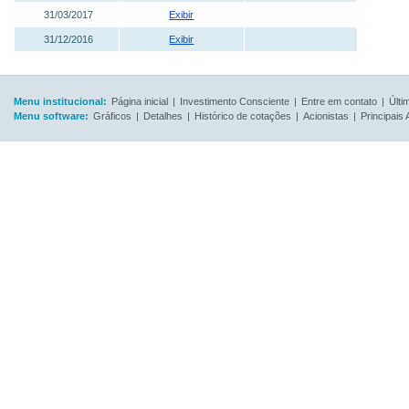
31/03/2017
Exibir
31/12/2016
Exibir
Menu institucional:
Página inicial
|
Investimento Consciente
|
Entre em contato
|
Últi
Menu software:
Gráficos
|
Detalhes
|
Histórico de cotações
|
Acionistas
|
Principais 