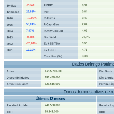
-2,64%
6,31
P/EBIT
30 dias
28,81%
0,84
PSR
12 meses
-10,09%
0,49
P/Ativos
2026
58,24%
2,04
P/Cap. Giro
2025
7,97%
4,02
P/Ativ Circ Liq
2024
-0,48%
21,8%
Div. Yield
2023
-20,84%
3,50
EV / EBITDA
2022
12,10%
4,71
EV / EBIT
2021
3,3%
Cres. Rec (5a)
Dados Balanço Patrimo
1.255.700.000
Ativo
Dív. Bruta
156.445.000
Disponibilidades
Dív. Líquid
526.615.000
Ativo Circulante
Patrim. Líq
Dados demonstrativos de re
Últimos 12 meses
741.508.000
Receita Líquida
Receita Lí
98.241.000
EBIT
EBIT