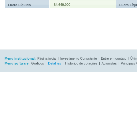
84.649.000
Lucro Líquido
Lucro Líqu
Menu institucional:
Página inicial
|
Investimento Consciente
|
Entre em contato
|
Últi
Menu software:
Gráficos
|
Detalhes
|
Histórico de cotações
|
Acionistas
|
Principais 