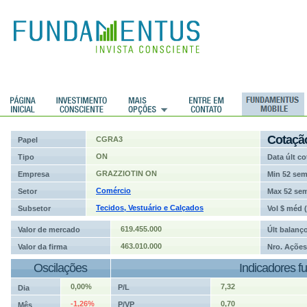
ções
Cotaçã
CGRA3
Papel
ON
Tipo
Data últ co
GRAZZIOTIN ON
Empresa
Min 52 se
Comércio
Setor
Max 52 se
Tecidos, Vestuário e Calçados
Subsetor
Vol $ méd 
619.455.000
Valor de mercado
Últ balanç
463.010.000
Valor da firma
Nro. Ações
Oscilações
Indicadores f
0,00%
7,32
P/L
Dia
-1,26%
0,70
P/VP
Mês