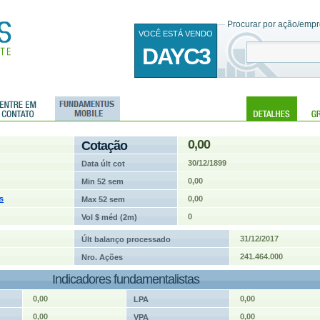
Procurar por ação/empre
VOCÊ ESTÁ VENDO
DAYC3
0,00
Cotação
30/12/1899
Data últ cot
0,00
Min 52 sem
s
0,00
Max 52 sem
0
Vol $ méd (2m)
31/12/2017
Últ balanço processado
241.464.000
Nro. Ações
Indicadores fundamentalistas
0,00
0,00
LPA
0,00
0,00
VPA