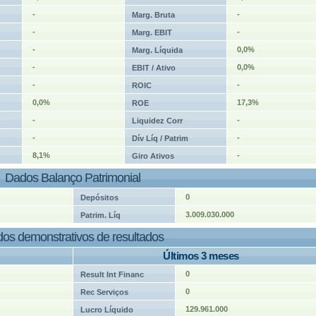
-
-
Marg. Bruta
-
-
Marg. EBIT
-
0,0%
Marg. Líquida
-
0,0%
EBIT / Ativo
-
-
ROIC
0,0%
17,3%
ROE
-
-
Liquidez Corr
-
-
Dív Líq / Patrim
8,1%
-
Giro Ativos
Dados Balanço Patrimonial
0
Depósitos
3.009.030.000
Patrim. Líq
os demonstrativos de resultados
Últimos 3 meses
0
Result Int Financ
0
Rec Serviços
129.961.000
Lucro Líquido