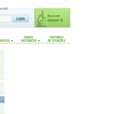
sa/fii
Busca por
empresa
/
fii