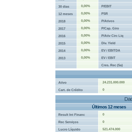
0,00%
P/EBIT
30 dias
0,00%
PSR
12 meses
0,00%
P/Ativos
2018
0,00%
P/Cap. Giro
2017
0,00%
P/Ativ Circ Liq
2016
0,00%
Div. Yield
2015
0,00%
EV / EBITDA
2014
0,00%
EV / EBIT
2013
Cres. Rec (5a)
24.231.000.000
Ativo
0
Cart. de Crédito
Dad
Últimos 12 meses
0
Result Int Financ
0
Rec Serviços
521.474.000
Lucro Líquido