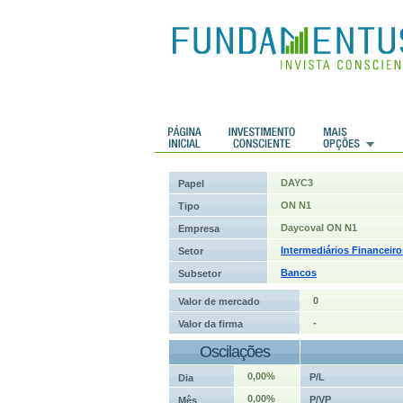
 Históricos
Histórico de cotações
DAYC3
Papel
ON N1
Tipo
Daycoval ON N1
Empresa
Intermediários Financeiro
Setor
Bancos
Subsetor
0
Valor de mercado
-
Valor da firma
Oscilações
0,00%
P/L
Dia
0,00%
P/VP
Mês