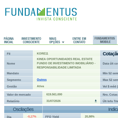
ções
Cotaçã
KORE11
FII
KINEA OPORTUNIDADES REAL ESTATE
FUNDO DE INVESTIMENTO IMOBILIÁRIO -
Nome
Data últ co
RESPONSABILIDADE LIMITADA
Mandato
Min 52 se
Outros
Segmento
Max 52 se
Ativa
Gestão
Vol $ méd 
619.561.000
Valor de mercado
Nro. Cotas
31/07/2026
Relatório
Últ Info Tr
Oscilações
Indi
-0,17%
20,98%
FFO Yield
Dia