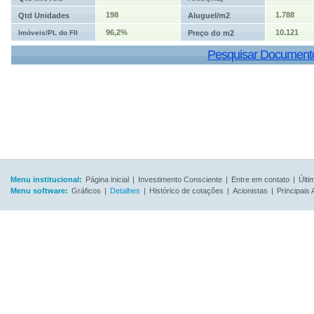
198
1.788
Qtd Unidades
Aluguel/m2
96,2%
10.121
Imóveis/PL do FII
Preço do m2
Pesquisar Document
Menu institucional:
Página inicial
|
Investimento Consciente
|
Entre em contato
|
Últi
Menu software:
Gráficos
|
Detalhes
|
Histórico de cotações
|
Acionistas
|
Principais 