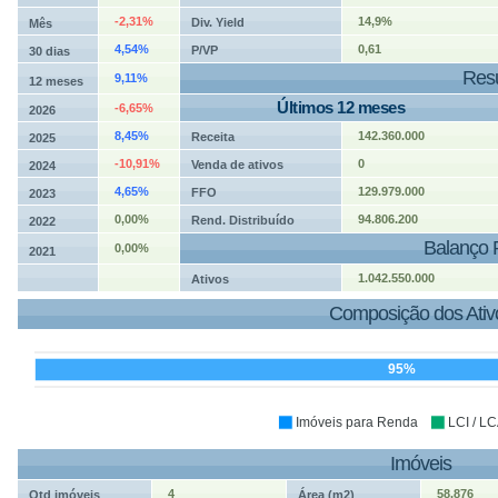
-2,31%
14,9%
Div. Yield
Mês
4,54%
0,61
P/VP
30 dias
Resu
9,11%
12 meses
Últimos 12 meses
-6,65%
2026
8,45%
142.360.000
Receita
2025
-10,91%
0
Venda de ativos
2024
4,65%
129.979.000
FFO
2023
0,00%
94.806.200
Rend. Distribuído
2022
Balanço 
0,00%
2021
1.042.550.000
Ativos
Composição dos Ativ
95%
Imóveis para Renda
LCI / L
Imóveis
4
58.876
Qtd imóveis
Área (m2)