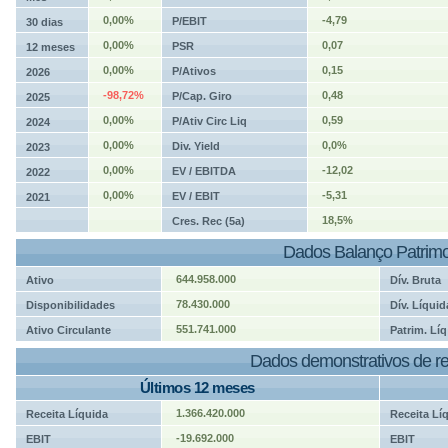
0,00%
-4,79
P/EBIT
30 dias
0,00%
0,07
PSR
12 meses
0,00%
0,15
P/Ativos
2026
-98,72%
0,48
P/Cap. Giro
2025
0,00%
0,59
P/Ativ Circ Liq
2024
0,00%
0,0%
Div. Yield
2023
0,00%
-12,02
EV / EBITDA
2022
0,00%
-5,31
EV / EBIT
2021
18,5%
Cres. Rec (5a)
Dados Balanço Patrimo
644.958.000
Ativo
Dív. Bruta
78.430.000
Disponibilidades
Dív. Líquid
551.741.000
Ativo Circulante
Patrim. Líq
Dados demonstrativos de re
Últimos 12 meses
1.366.420.000
Receita Líquida
Receita Lí
-19.692.000
EBIT
EBIT