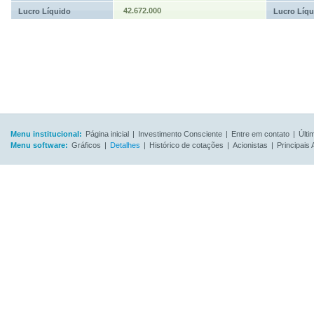
42.672.000
Lucro Líquido
Lucro Líqu
Menu institucional:
Página inicial
|
Investimento Consciente
|
Entre em contato
|
Últi
Menu software:
Gráficos
|
Detalhes
|
Histórico de cotações
|
Acionistas
|
Principais 