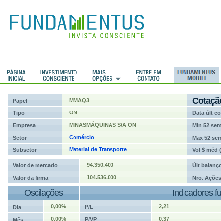
ções
Cotaçã
MMAQ3
Papel
ON
Tipo
Data últ co
MINASMÁQUINAS S/A ON
Empresa
Min 52 se
Comércio
Setor
Max 52 se
Material de Transporte
Subsetor
Vol $ méd 
94.350.400
Valor de mercado
Últ balanç
104.536.000
Valor da firma
Nro. Ações
Oscilações
Indicadores f
0,00%
2,21
P/L
Dia
0,00%
0,37
P/VP
Mês